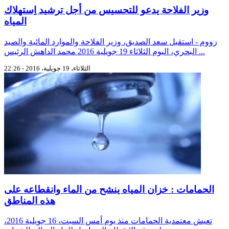
وزير الفلاحة يدعو للتحسيس من أجل ترشيد اِستهلاك
المياه
زووم - استقبل سعد الصديق، وزير الفلاحة والموارد المائية والصيد
البحري، اليوم الثلاثاء 19 جويلية 2016 محمد الداهش الرئيس ...
الثلاثاء، 19 جويلية، 2016 - 22:26
الحمامات : خزان المياه ينشح من الماء وانقطاعه على
هذه المناطق
تعيش معتمدية الحمامات منذ يوم أمس السبت، 16 جويلية 2016،