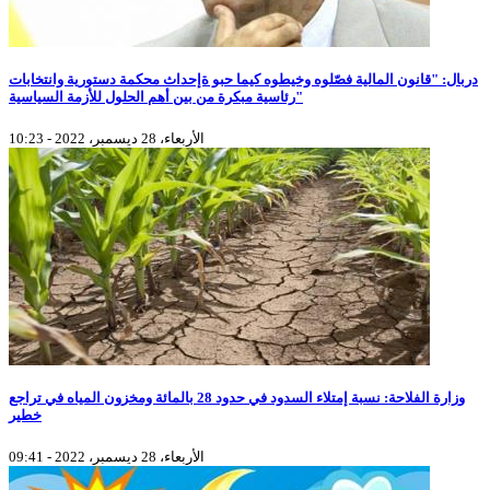
دربال: "قانون المالية فصّلوه وخيطوه كيما حبو ةإحداث محكمة دستورية وانتخابات
رئاسية مبكرة من بين أهم الحلول للأزمة السياسية"
الأربعاء، 28 ديسمبر، 2022 - 10:23
وزارة الفلاحة: نسبة إمتلاء السدود في حدود 28 بالمائة ومخزون المياه في تراجع
خطير
الأربعاء، 28 ديسمبر، 2022 - 09:41