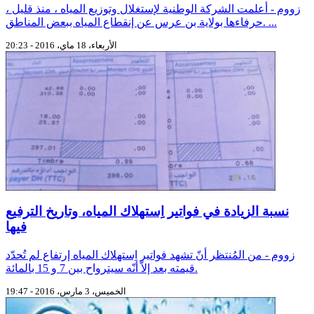
زووم - أعلمت الشركة الوطنية لإستغلال وتوزيع المياه ، منذ قليل ،
حرفاءها بولاية بن عرس عن إنقطاع المياه ببعض المناطق. ...
الأربعاء، 18 ماي، 2016 - 20:23
نسبة الزيادة في فواتير اِستهلاك المياه، وتاريخ الترفيع
فيها
زووم - من المُنتظر أنّ تشهد فواتير اِستهلاك المياه إرتفاع لم تُحدّد
قيمته بعد إلاّ أنّه سيترواح بين 7 و 15 بالمائة.
الخميس، 3 مارس، 2016 - 19:47