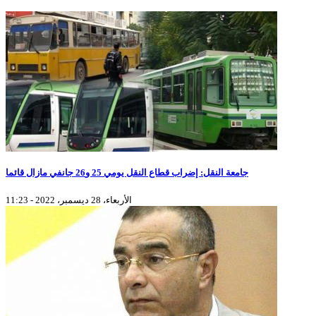
جامعة النقل: إضراب قطاع النقل يومي 25 و26 جانفي مازال قائما
الأربعاء، 28 ديسمبر، 2022 - 11:23