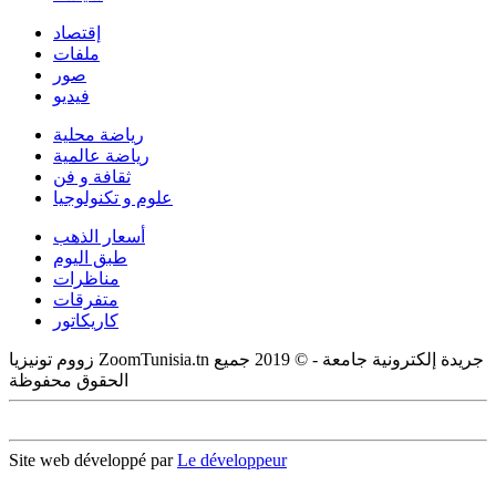
إقتصاد
ملفات
صور
فيديو
رياضة محلية
رياضة عالمية
ثقافة و فن
علوم و تكنولوجيا
أسعار الذهب
طبق اليوم
مناظرات
متفرقات
كاريكاتور
زووم تونيزيا ZoomTunisia.tn جريدة إلكترونية جامعة - © 2019 جميع
الحقوق محفوظة
Site web développé par
Le développeur