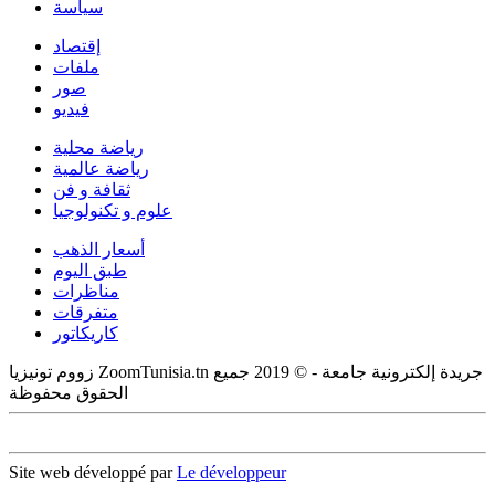
سياسة
إقتصاد
ملفات
صور
فيديو
رياضة محلية
رياضة عالمية
ثقافة و فن
علوم و تكنولوجيا
أسعار الذهب
طبق اليوم
مناظرات
متفرقات
كاريكاتور
زووم تونيزيا ZoomTunisia.tn جريدة إلكترونية جامعة - © 2019 جميع
الحقوق محفوظة
Site web développé par
Le développeur