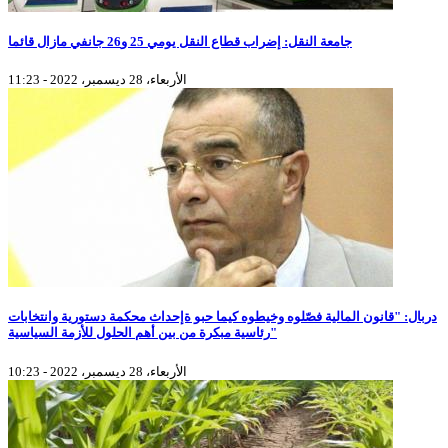
جامعة النقل: إضراب قطاع النقل يومي 25 و26 جانفي مازال قائما
الأربعاء، 28 ديسمبر، 2022 - 11:23
دربال: "قانون المالية فصّلوه وخيطوه كيما حبو ةإحداث محكمة دستورية وانتخابات
رئاسية مبكرة من بين أهم الحلول للأزمة السياسية"
الأربعاء، 28 ديسمبر، 2022 - 10:23