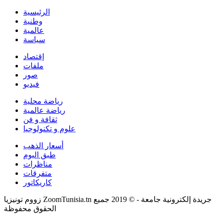
الرئيسية
وطنية
عالمية
سياسة
إقتصاد
ملفات
صور
فيديو
رياضة محلية
رياضة عالمية
ثقافة و فن
علوم و تكنولوجيا
أسعار الذهب
طبق اليوم
مناظرات
متفرقات
كاريكاتور
زووم تونيزيا ZoomTunisia.tn جريدة إلكترونية جامعة - © 2019 جميع
الحقوق محفوظة