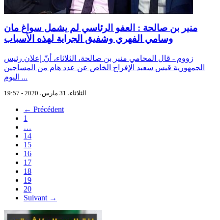
منير بن صالحة : العفو الرئاسي لم يشمل سواغ مان
وسامي الفهري وشفيق الجراية لهذه الأسباب
زووم - قال المحامي منير بن صالحة، الثلاثاء، أنّ إعلان رئيس
الجمهورية قيس سعيد الإفراج الخاص عن عدد هام من المساجين
اليوم ...
الثلاثاء، 31 مارس، 2020 - 19:57
← Précédent
1
…
14
15
16
17
18
19
20
Suivant →