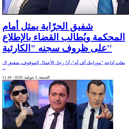
شفيق الجرّاية يمثل أمام
المحكمة ويُطالب القضاء بالإطلاع
على ظروف سجنه "الكارثية''
نقلت إذاعة "موزاييك أف أم"، أنّ رجل الأعمال الموقوف، شفيق ال
...
الجمعة، 3 جويلية، 2020 - 11:44