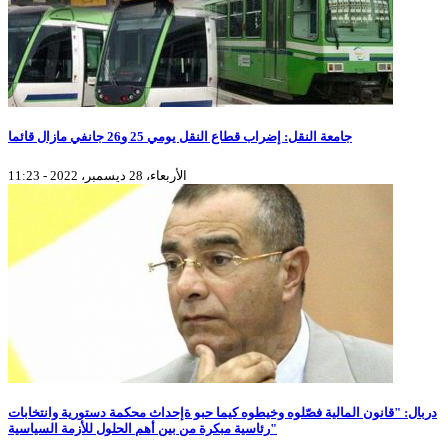
جامعة النقل: إضراب قطاع النقل يومي 25 و26 جانفي مازال قائما
الأربعاء، 28 ديسمبر، 2022 - 11:23
دربال: "قانون المالية فصّلوه وخيطوه كيما حبو ةإحداث محكمة دستورية وانتخابات
رئاسية مبكرة من بين أهم الحلول للأزمة السياسية"