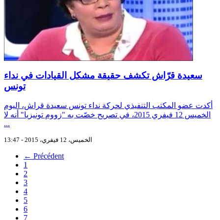
سعيدة قرّاش تكشف حقيقة مشكل القيادات في نداء
تونس
أكدت عضو المكتب التنفيذي لحركة نداء تونس سعيدة قراش، اليوم
الخميس 12 فيفري 2015، في تصريح خصّت به "زووم تونيزيا" أنه لا
...
الخميس، 12 فيفري، 2015 - 13:47
← Précédent
1
2
3
4
5
6
7