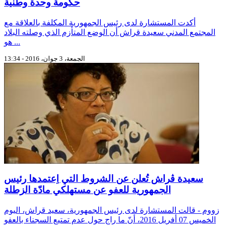
حكومة وحدة وطنية
أكدت المستشارة لدى رئيس الجمهورية المكلفة بالعلاقة مع
المجتمع المدني سعيدة قراش أن الوضع المتأزم الذي وصلته البلاد
هو ...
الجمعة، 3 جوان، 2016 - 13:34
سعيدة ڨراش تُعلن عن الشروط التي اِعتمدها رئيس
الجمهورية للعفو عن مستهلكي مادّة الزطلة
زووم - قالت المستشارة لدى رئيس الجمهورية، سعيد قراش، اليوم
الخميس 07 أفريل 2016، أنّ ما راج حول عدم تمتيع السجناء بالعفو