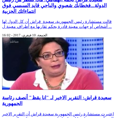
الدولة...فخطابك شعبوي والباجي قايد السبسي فوق
انتماءاتك الحزبية
قالت مستشارة رئيس الجمهورية، سعيدة قراش أن كل الدول لها
أشخاص أو جهات معينة قادرة بحكم تقاربها مع أطراف معينة ل ...
الجمعة، 10 فيفري، 2017 - 16:02
سعيدة قراش: التقرير الاخير لـ "انا يقظ" أنصف رئاسة
الجمهورية
اعتبرت مستشارة رئيس الجمهورية سعيدة قراش أن التقرير الاخير