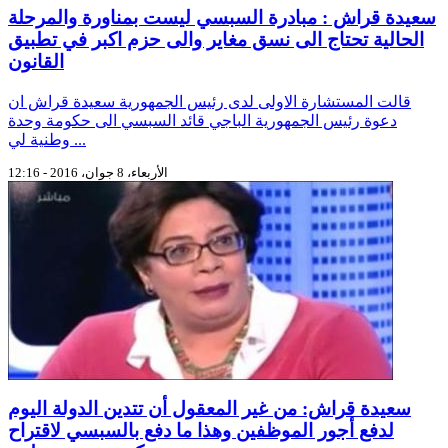
سعيدة قراش : مبادرة السبسي ليست بمناورة والمرحلة
الحالية تحتاج الى نسق مغاير والى حزم اكبر في تطبيق
القانون
قالت المستشارة الاولى لدى رئيس الجمهورية سعيدة قراش ان
دعوة رئيس الجمهورية الباجي قائد السبسي الى حكومة وحدة
وطنية لي ...
الأربعاء، 8 جوان، 2016 - 12:16
سعيدة قراش: من غير المعقول أن تتدين الدولة اليوم
لدفع أجور الموظفين وهذا ما دفع بالسبسي لاقتراح