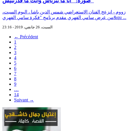
صورة: "أنا ما نترباش وأنت ما قدرتنيش"
زووم - انزعج الفنان الاستعراضي شمس الدين باشا ، اليوم السبت،
من عرض سامي الفهري مقدم برنامج "فكرة سامي الفهري&qu ...
السبت، 26 جانفي، 2019 - 23:16
← Précédent
1
2
3
4
5
6
7
8
9
…
14
Suivant →