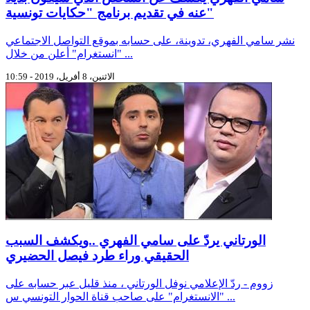
عنه في تقديم برنامج "حكايات تونسية"
نشر سامي الفهري، تدوينة، على حسابه بموقع التواصل الاجتماعي
"انستغرام" أعلن من خلال ...
الاثنين، 8 أفريل، 2019 - 10:59
الورتاني يردّ على سامي الفهري ..ويكشف السبب
الحقيقي وراء طرد فيصل الحضيري
زووم - ردّ الإعلامي نوفل الورتاني ، منذ قليل عبر حسابه على
"الانستغرام" على صاحب قناة الحوار التونسي س ...