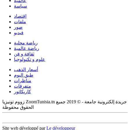
عالمية
سياسة
إقتصاد
ملفات
صور
فيديو
رياضة محلية
رياضة عالمية
ثقافة و فن
علوم و تكنولوجيا
أسعار الذهب
طبق اليوم
مناظرات
متفرقات
كاريكاتور
زووم تونيزيا ZoomTunisia.tn جريدة إلكترونية جامعة - © 2019 جميع
الحقوق محفوظة
Site web développé par
Le développeur