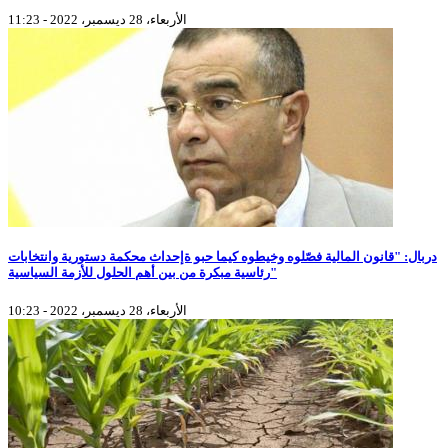
الأربعاء، 28 ديسمبر، 2022 - 11:23
دربال: "قانون المالية فصّلوه وخيطوه كيما حبو ةإحداث محكمة دستورية وانتخابات
رئاسية مبكرة من بين أهم الحلول للأزمة السياسية"
الأربعاء، 28 ديسمبر، 2022 - 10:23