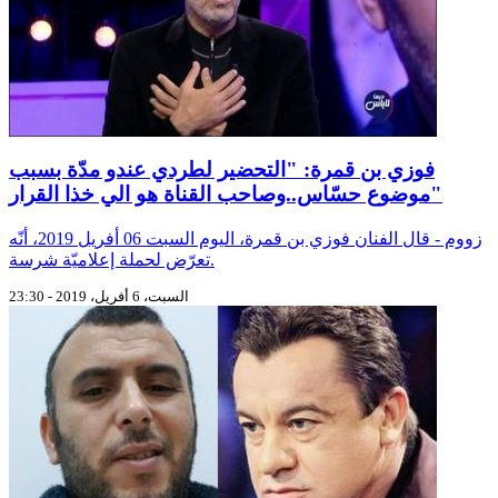
فوزي بن قمرة: "التحضير لطردي عندو مدّة بسبب
موضوع حسّاس..وصاحب القناة هو الي خذا القرار"
زووم - قال الفنان فوزي بن قمرة، اليوم السبت 06 أفريل 2019، أنّه
تعرّض لحملة إعلاميّة شرسة.
السبت، 6 أفريل، 2019 - 23:30