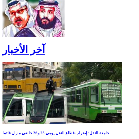
آخر الأخبار
جامعة النقل: إضراب قطاع النقل يومي 25 و26 جانفي مازال قائما