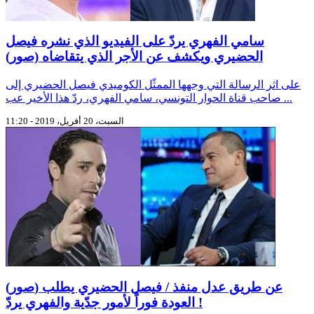
سامي الفهري يردّ على الفيديو الذي نشره فيصل
الحضيري ويكشف عن الأجر الذي يتقاضاه (صور)
على اثر الرسالة التي وجهها الممثّل الكوميدي فيصل الحضيري إلى
صاحب قناة الحوار التونسي، سامي الفهري، ردّ هذا الأخير عب ...
السبت، 20 أفريل، 2019 - 11:20
(صور) عن طريق عدل منفذ / فيصل الحضيري يطلب
العودة فوراً لأمور جدّية والفهري يردّ !