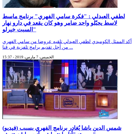
لطفي العبدلي : "فكرة سامي الفهري" برنامج ماسط
لاسط يحبّلو واحد ضامر وهو كان يقعد في دارو نهار
السبت خيرلو"
أكد الممثل الكوميدي لطفي العبدلي تلقيه عروضا من سامي الفهري
من أجل تقديم برامج تلفزية في قنا ...
الخميس، 7 مارس، 2019 - 15:37
(فيديو) شمس الدين باشا يُغادر برنامج الفهري بسبب