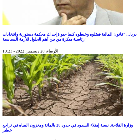
دربال: "قانون المالية فصّلوه وخيطوه كيما حبو ةإحداث محكمة دستورية وانتخابات
رئاسية مبكرة من بين أهم الحلول للأزمة السياسية"
الأربعاء، 28 ديسمبر، 2022 - 10:23
وزارة الفلاحة: نسبة إمتلاء السدود في حدود 28 بالمائة ومخزون المياه في تراجع
خطير