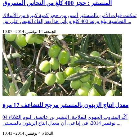
المنستير : حجز 400 كلغ من النحاس المسروق
تمكنت قوات الأمن بالمنستير أمس من حجز كمية كبيرة من الأسلاك
النحاسية يبلغ وزنها 400 كلغ و يأتي هذا بعد إلقاء القبض على ش ...
الجمعة، 14 نوفمبر، 2014 - 10:07
معدل انتاج الزيتون بالمنستير مرجح للتضاعف 17 مرة
أكّد المندوب الجهوي للفلاحة، البشير بن عائشة، اليوم الثلاثاء 04
نوفمبر 2014، في إذاعي، أن معدل انتاج الزيتون بالمنستي ...
الثلاثاء، 4 نوفمبر، 2014 - 10:43