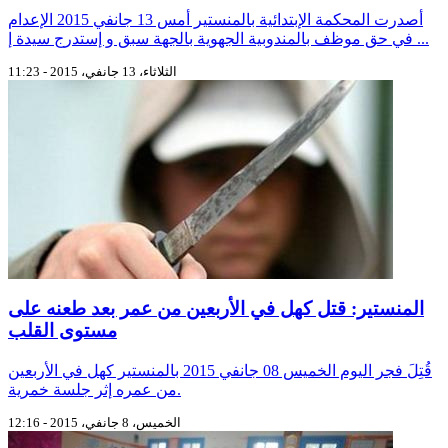
أصدرت المحكمة الإبتدائية بالمنستير أمس 13 جانفي 2015 الإعدام
في حق موظف بالمندوبية الجهوية بالجهة سبق و إستدرج سيدة إ ...
الثلاثاء، 13 جانفي، 2015 - 11:23
المنستير: قتل كهل في الأربعين من عمر بعد طعنه على
مستوى القلب
قُتِلَ فجر اليوم الخميس 08 جانفي 2015 بالمنستير كهل في الأربعين
من عمره إثر جلسة خمرية.
الخميس، 8 جانفي، 2015 - 12:16