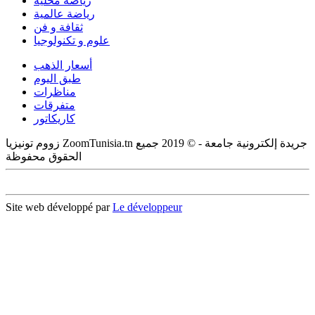
رياضة محلية
رياضة عالمية
ثقافة و فن
علوم و تكنولوجيا
أسعار الذهب
طبق اليوم
مناظرات
متفرقات
كاريكاتور
زووم تونيزيا ZoomTunisia.tn جريدة إلكترونية جامعة - © 2019 جميع
الحقوق محفوظة
Site web développé par
Le développeur