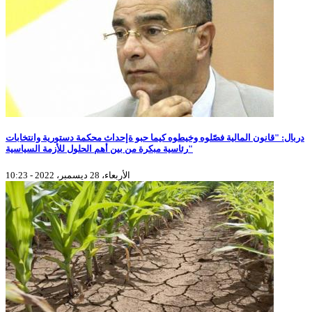
دربال: "قانون المالية فصّلوه وخيطوه كيما حبو ةإحداث محكمة دستورية وانتخابات
رئاسية مبكرة من بين أهم الحلول للأزمة السياسية"
الأربعاء، 28 ديسمبر، 2022 - 10:23