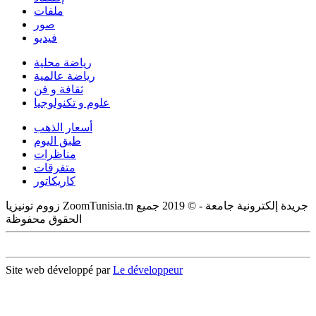
ملفات
صور
فيديو
رياضة محلية
رياضة عالمية
ثقافة و فن
علوم و تكنولوجيا
أسعار الذهب
طبق اليوم
مناظرات
متفرقات
كاريكاتور
زووم تونيزيا ZoomTunisia.tn جريدة إلكترونية جامعة - © 2019 جميع
الحقوق محفوظة
Site web développé par
Le développeur