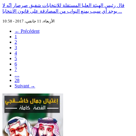
قال رئيس الهيئة العليا المستقلة للانتخابات شفيق صرصار إنّه لا
يوجد أي سبب يمنع النواب من المصادقة على قانون الانتخابا ...
الأربعاء، 11 جانفي، 2017 - 10:58
← Précédent
1
2
3
4
5
6
7
…
28
Suivant →