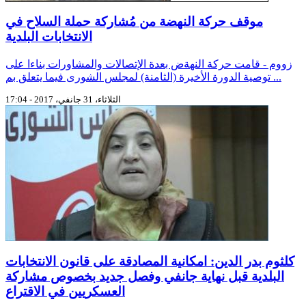
موقف حركة النهضة من مُشاركة حملة السلاح في
الانتخابات البلدية
زووم - قامت حركة النهةض بعدة الإتصالات والمشاورات بناءا على
توصية الدورة الأخيرة (الثامنة) لمجلس الشورى فيما يتعلق بم ...
الثلاثاء، 31 جانفي، 2017 - 17:04
كلثوم بدر الدين: امكانية المصادقة على قانون الانتخابات
البلدية قبل نهاية جانفي وفصل جديد بخصوص مشاركة
العسكريين في الاقتراع