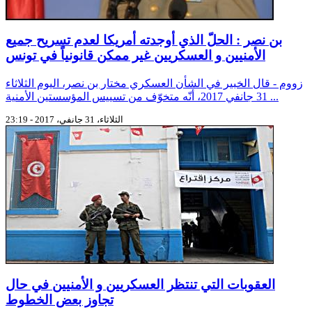
بن نصر : الحلّ الذي أوجدته أمريكا لعدم تسريح جميع
الأمنيين و العسكريين غير ممكن قانونياً في تونس
زووم - قال الخبير في الشأن العسكري مختار بن نصر، اليوم الثلاثاء
31 جانفي 2017، أنّه متخوّف من تسييس المؤسستين الأمنية ...
الثلاثاء، 31 جانفي، 2017 - 23:19
العقوبات التي تنتظر العسكريين و الأمنيين في حال
تجاوز بعض الخطوط