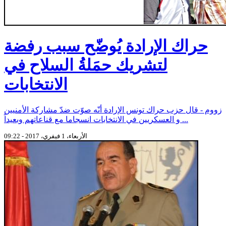
حراك الإرادة يُوضّح سبب رفضة
لتشريك حمَلةُ السلاح في
الانتخابات
زووم - قال حزب حراك تونس الإرادة أنّه صوّت ضدّ مشاركة الأمنيين
و العسكريين في الانتخابات انسجاما مع قناعاتهم وبعيداً ...
الأربعاء، 1 فيفري، 2017 - 09:22