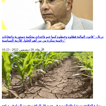
دربال: "قانون المالية فصّلوه وخيطوه كيما حبو ةإحداث محكمة دستورية وانتخابات
رئاسية مبكرة من بين أهم الحلول للأزمة السياسية"
الأربعاء، 28 ديسمبر، 2022 - 10:23
وزارة الفلاحة: نسبة إمتلاء السدود في حدود 28 بالمائة ومخزون المياه في تراجع