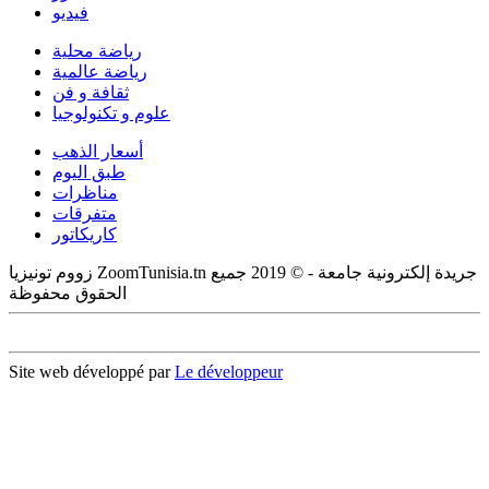
فيديو
رياضة محلية
رياضة عالمية
ثقافة و فن
علوم و تكنولوجيا
أسعار الذهب
طبق اليوم
مناظرات
متفرقات
كاريكاتور
زووم تونيزيا ZoomTunisia.tn جريدة إلكترونية جامعة - © 2019 جميع
الحقوق محفوظة
Site web développé par
Le développeur