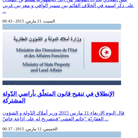
على ذكر إسمه في الخلاف القائم بين سمير الوافي و معز بين غربي
...
السبت، 21 مارس، 2015 - 09:43
الإنطلاق في تنقيح قانون المتعلّق بأراضي الدّولة
المشتركة
قال اليوم الإربعاء 11 مارس 2015 وزير أملاك الدّولة و الشؤون
العقاريّة "حاتم العشي"فيتصريح له على إذاعة خاصّ ...
الخميس، 12 مارس، 2015 - 00:37