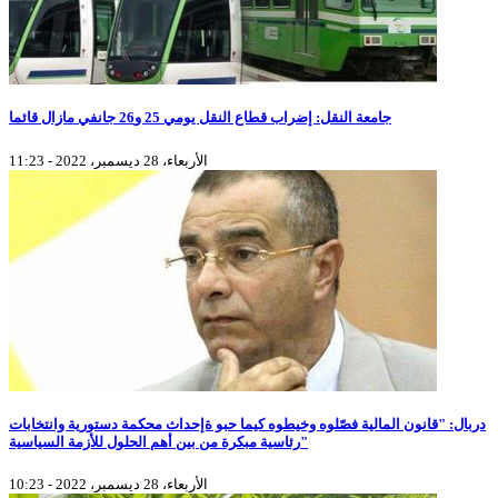
جامعة النقل: إضراب قطاع النقل يومي 25 و26 جانفي مازال قائما
الأربعاء، 28 ديسمبر، 2022 - 11:23
دربال: "قانون المالية فصّلوه وخيطوه كيما حبو ةإحداث محكمة دستورية وانتخابات
رئاسية مبكرة من بين أهم الحلول للأزمة السياسية"
الأربعاء، 28 ديسمبر، 2022 - 10:23