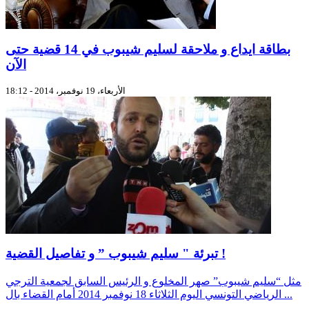
بطاقة ايداع و ملاحقة لسليم شيبوب في 14 قضية حتى
الآن
الأربعاء، 19 نوفمبر، 2014 - 18:12
تبرئة " سليم شيبوب ” و تفاصيل القضية !
مثل “سليم شيبوب” صهر المخلوع و الرئيس السابق لجمعية الترجي
الرياضي التونسي اليوم الثلاثاء 18 نوفمبر 2014 أمام القضاء بال ...