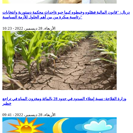
دربال: "قانون المالية فصّلوه وخيطوه كيما حبو ةإحداث محكمة دستورية وانتخابات
رئاسية مبكرة من بين أهم الحلول للأزمة السياسية"
الأربعاء، 28 ديسمبر، 2022 - 10:23
وزارة الفلاحة: نسبة إمتلاء السدود في حدود 28 بالمائة ومخزون المياه في تراجع
خطير
الأربعاء، 28 ديسمبر، 2022 - 09:41