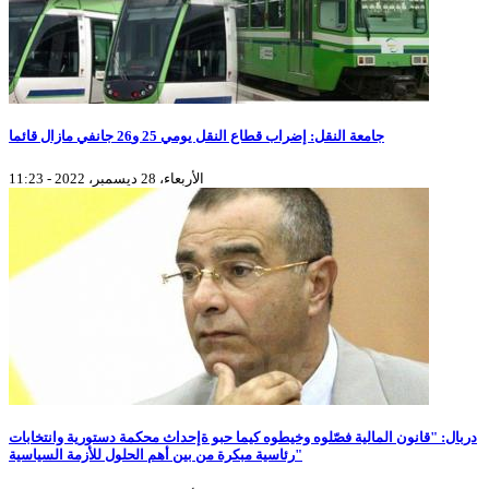
جامعة النقل: إضراب قطاع النقل يومي 25 و26 جانفي مازال قائما
الأربعاء، 28 ديسمبر، 2022 - 11:23
دربال: "قانون المالية فصّلوه وخيطوه كيما حبو ةإحداث محكمة دستورية وانتخابات
رئاسية مبكرة من بين أهم الحلول للأزمة السياسية"