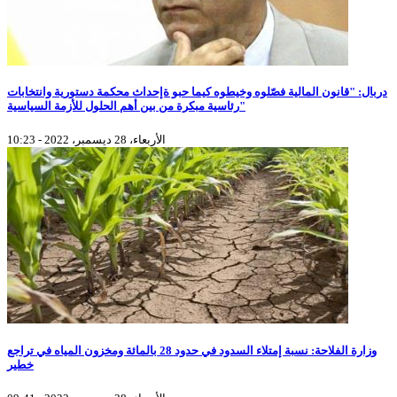
دربال: "قانون المالية فصّلوه وخيطوه كيما حبو ةإحداث محكمة دستورية وانتخابات
رئاسية مبكرة من بين أهم الحلول للأزمة السياسية"
الأربعاء، 28 ديسمبر، 2022 - 10:23
وزارة الفلاحة: نسبة إمتلاء السدود في حدود 28 بالمائة ومخزون المياه في تراجع
خطير