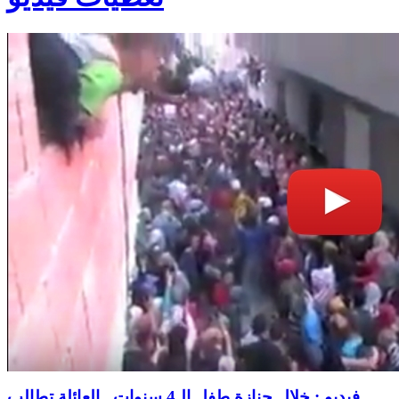
فيديو : خلال جنازة طفل الـ4 سنوات.. العائلة تطالب