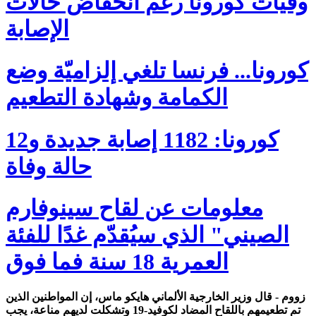
وفيات كورونا رغم انخفاض حالات
الإصابة
كورونا... فرنسا تلغي إلزاميّة وضع
الكمامة وشهادة التطعيم
كورونا: 1182 إصابة جديدة و12
حالة وفاة
معلومات عن لقاح سينوفارم
الصيني" الذي سيُقدّم غدًا للفئة
العمرية 18 سنة فما فوق
زووم - قال وزير الخارجية الألماني هايكو ماس، إن المواطنين الذين
تم تطعيمهم باللقاح المضاد لكوفيد-19 وتشكلت لديهم مناعة، يجب