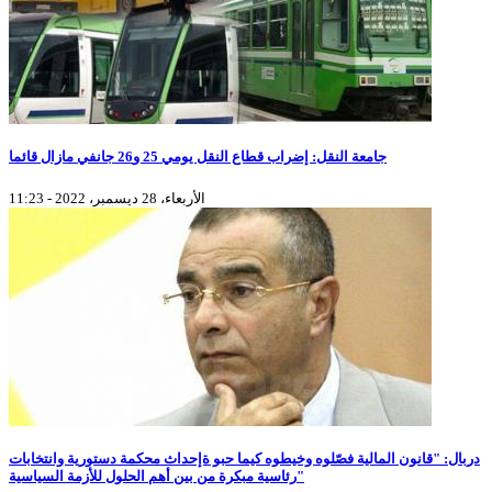
جامعة النقل: إضراب قطاع النقل يومي 25 و26 جانفي مازال قائما
الأربعاء، 28 ديسمبر، 2022 - 11:23
دربال: "قانون المالية فصّلوه وخيطوه كيما حبو ةإحداث محكمة دستورية وانتخابات
رئاسية مبكرة من بين أهم الحلول للأزمة السياسية"