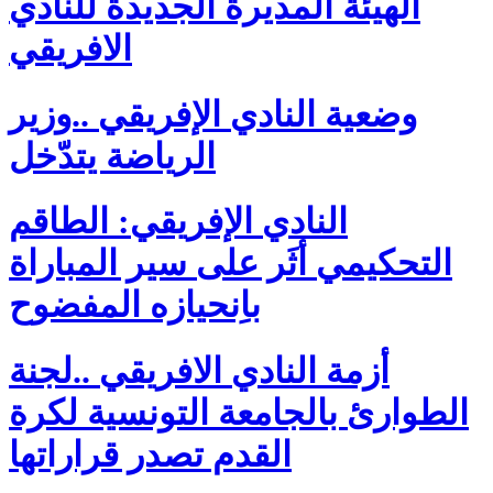
الهيئة المديرة الجديدة للنادي
الافريقي
وضعية النادي الإفريقي ..وزير
الرياضة يتدّخل
النادي الإفريقي: الطاقم
التحكيمي أثَر على سير المباراة
باِنحيازه المفضوح
أزمة النادي الافريقي ..لجنة
الطوارئ بالجامعة التونسية لكرة
القدم تصدر قراراتها