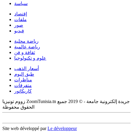
سياسة
إقتصاد
ملفات
صور
فيديو
رياضة محلية
رياضة عالمية
ثقافة و فن
علوم و تكنولوجيا
أسعار الذهب
طبق اليوم
مناظرات
متفرقات
كاريكاتور
زووم تونيزيا ZoomTunisia.tn جريدة إلكترونية جامعة - © 2019 جميع
الحقوق محفوظة
Site web développé par
Le développeur