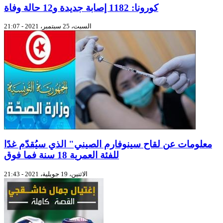
كورونا: 1182 إصابة جديدة و12 حالة وفاة
السبت، 25 سبتمبر، 2021 - 21:07
معلومات عن لقاح سينوفارم الصيني" الذي سيُقدّم غدًا
للفئة العمرية 18 سنة فما فوق
الاثنين، 19 جويلية، 2021 - 21:43