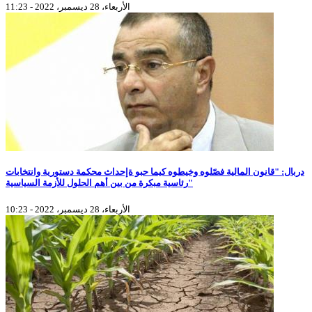
الأربعاء، 28 ديسمبر، 2022 - 11:23
دربال: "قانون المالية فصّلوه وخيطوه كيما حبو ةإحداث محكمة دستورية وانتخابات
رئاسية مبكرة من بين أهم الحلول للأزمة السياسية"
الأربعاء، 28 ديسمبر، 2022 - 10:23