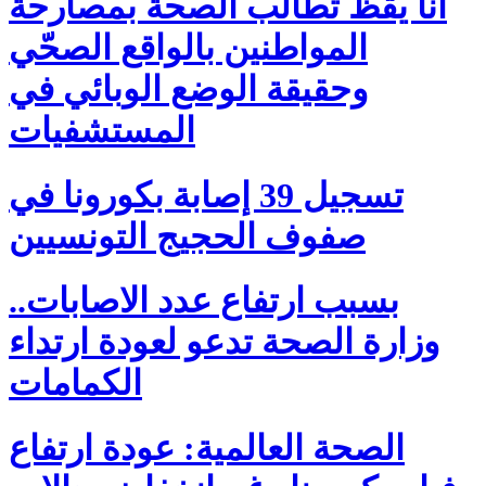
أنا يقظ تطالب الصحة بمصارحة
المواطنين بالواقع الصحّي
وحقيقة الوضع الوبائي في
المستشفيات
تسجيل 39 إصابة بكورونا في
صفوف الحجيج التونسيين
بسبب ارتفاع عدد الاصابات..
وزارة الصحة تدعو لعودة ارتداء
الكمامات
الصحة العالمية: عودة ارتفاع