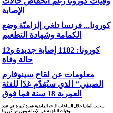
وفيات كورونا رغم انخفاض حالات
الإصابة
كورونا... فرنسا تلغي إلزاميّة وضع
الكمامة وشهادة التطعيم
كورونا: 1182 إصابة جديدة و12
حالة وفاة
معلومات عن لقاح سينوفارم
الصيني" الذي سيُقدّم غدًا للفئة
العمرية 18 سنة فما فوق
سجلت ألمانيا خلال الساعات الـ 24 الماضية قفزة كبيرة في عدد
الوفيات الناجمة عن الإصابة بفيروس كورونا.