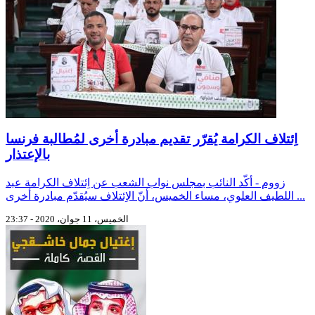
اِئتلاف الكرامة يُقرّر تقديم مبادرة أخرى لمُطالبة فرنسا
بالإعتذار
زووم - أكّد النائب بمجلس نواب الشعب عن اِئتلاف الكرامة عبد
اللطيف العلوي، مساء الخميس، أنّ الاِئتلاف سيُقدّم مبادرة أخرى ...
الخميس، 11 جوان، 2020 - 23:37