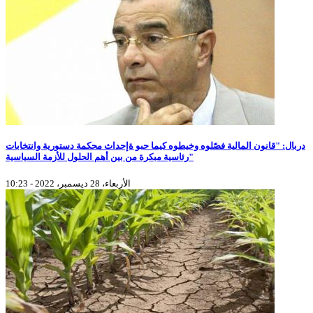
دربال: "قانون المالية فصّلوه وخيطوه كيما حبو ةإحداث محكمة دستورية وانتخابات
رئاسية مبكرة من بين أهم الحلول للأزمة السياسية"
الأربعاء، 28 ديسمبر، 2022 - 10:23