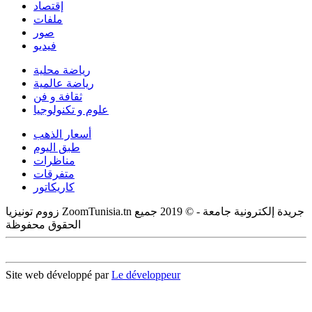
إقتصاد
ملفات
صور
فيديو
رياضة محلية
رياضة عالمية
ثقافة و فن
علوم و تكنولوجيا
أسعار الذهب
طبق اليوم
مناظرات
متفرقات
كاريكاتور
زووم تونيزيا ZoomTunisia.tn جريدة إلكترونية جامعة - © 2019 جميع
الحقوق محفوظة
Site web développé par
Le développeur