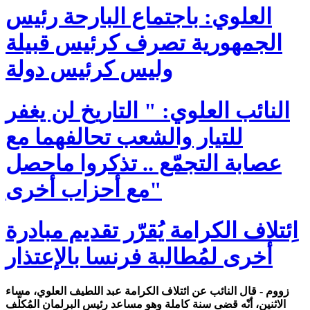
العلوي: باجتماع البارحة رئيس
الجمهورية تصرف كرئيس قبيلة
وليس كرئيس دولة
النائب العلوي: " التاريخ لن يغفر
للتيار والشعب تحالفهما مع
عصابة التجمّع .. تذكروا ماحصل
مع أحزاب أخرى"
اِئتلاف الكرامة يُقرّر تقديم مبادرة
أخرى لمُطالبة فرنسا بالإعتذار
زووم - قال النائب عن ائتلاف الكرامة عبد اللطيف العلوي، مساء
الاثنين، أنّه قضى سنة كاملة وهو مساعد رئيس البرلمان المُكلّف