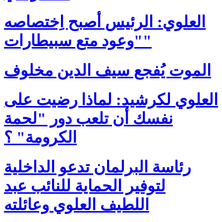
العلوي: الرئيس أصبح اِختصاصه
"وعود متع سبيطارات"
الموت يُفجع سيف الدين مخلوف
العلوي لكرشيد: لماذا رضيت على
نفسك أن تلعب دور "لحمة
الكرومة" ؟
رئاسة البرلمان تدعو الداخلية
لتوفير الحماية للنائب عبد
اللطيف العلوي وعائلته