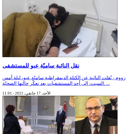
نقل النائبة ساميّة عبو للمستشفى
زووم - نُقلت النائبة عن الكتلة الديمقراطية ساميّة عبو، ليلة أمس
السبت، إلى أحد المستشفيات بعد تعكّر حالتها الصحيّة. ...
الأحد، 17 جانفي، 2021 - 11:01