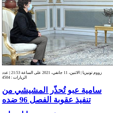
زووم تونيزيا | الاثنين، 11 جانفي، 2021 على الساعة 21:53 | عدد
الزيارات : 4504
سامية عبو تُحذّر المشيشي من
تنفيذ عقوبة الفصل 96 ضده