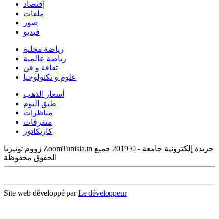
إقتصاد
ملفات
صور
فيديو
رياضة محلية
رياضة عالمية
ثقافة و فن
علوم و تكنولوجيا
أسعار الذهب
طبق اليوم
مناظرات
متفرقات
كاريكاتور
زووم تونيزيا ZoomTunisia.tn جريدة إلكترونية جامعة - © 2019 جميع
الحقوق محفوظة
Site web développé par
Le développeur