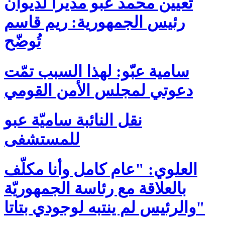
تعيين محمد عبو مديرا لديوان
رئيس الجمهورية: ريم قاسم
تُوضّح
سامية عبّو: لهذا السبب تمّت
دعوتي لمجلس الأمن القومي
نقل النائبة ساميّة عبو
للمستشفى
العلوي: "عام كامل وأنا مكلّف
بالعلاقة مع رئاسة الجمهوريّة
والرئيس لم ينتبه لوجودي بتاتا"