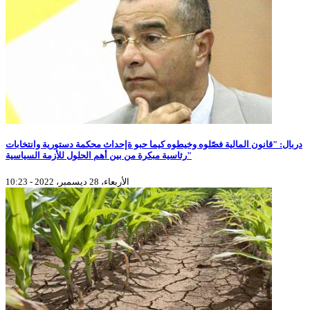
دربال: "قانون المالية فصّلوه وخيطوه كيما حبو ةإحداث محكمة دستورية وانتخابات
رئاسية مبكرة من بين أهم الحلول للأزمة السياسية"
الأربعاء، 28 ديسمبر، 2022 - 10:23