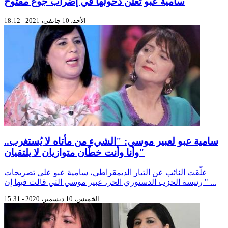
سامية عبو تُعلن دخولها في إضراب جوع مفتوح
الأحد، 10 جانفي، 2021 - 18:12
سامية عبو لعبير موسي: "الشيء من مأتاه لا يُستغرب..
وأنا وأنت خطّان متوازيان لا يلتقيان"
علّقت النائب عن التيار الديمقراطي، سامية عبو على تصريحات
رئيسة الحزب الدستوري الحر، عبير موسي التي قالت فيها إن " ...
الخميس، 10 ديسمبر، 2020 - 15:31