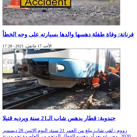
فرنانة: وفاة طفلة دهسها والدها بسيارته على وجه الخطأ
الأحد، 17 جانفي، 2021 - 17:28
جندوبة: قطار يدهس شاب الـ21 سنة ويرديه قتيلا
زووم - لقي شاب يبلغ من العمر 21 سنة، اليوم الإثنين 28 ديسمبر
2020، مصرعه بعد أن دهسه القطار المتجه من العاصمة نحو مدينة