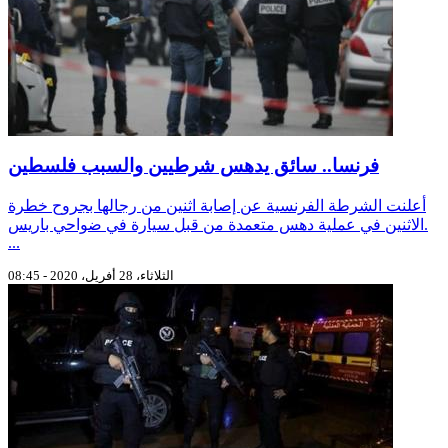
فرنسا.. سائق يدهس شرطيين والسبب فلسطين
أعلنت الشرطة الفرنسية عن إصابة اثنين من رجالها بجروح خطرة
الاثنين في عملية دهس متعمدة من قبل سيارة في ضواحي باريس.
...
الثلاثاء، 28 أفريل، 2020 - 08:45