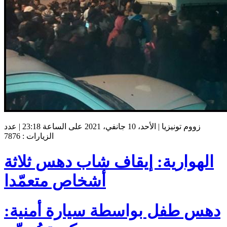
زووم تونيزيا | الأحد، 10 جانفي، 2021 على الساعة 23:18 | عدد
الزيارات : 7876
الهوارية: إيقاف شاب دهس ثلاثة
أشخاص متعمّدا
دهس طفل بواسطة سيارة أمنية: