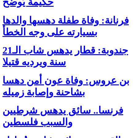
حكيمة يُوضّح
فرنانة: وفاة طفلة دهسها والدها
بسيارته على وجه الخطأ
جندوبة: قطار يدهس شاب الـ21
سنة ويرديه قتيلا
بن عروس: وفاة عون أمن دهسا
بشاحنة وإصابة زميله
فرنسا.. سائق يدهس شرطيين
والسبب فلسطين