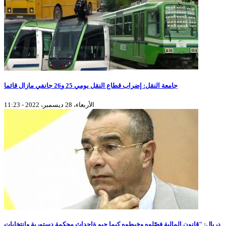
جامعة النقل: إضراب قطاع النقل يومي 25 و26 جانفي مازال قائما
الأربعاء، 28 ديسمبر، 2022 - 11:23
دربال: "قانون المالية فصّلوه وخيطوه كيما حبو ةإحداث محكمة دستورية وانتخابات