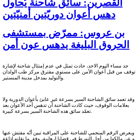
القصرين: سائق شاحنة يُحاول
دهس أعوان دوريّتين أمنيّتين
بن عروس: ممرّض بمستشفى
الحروق البليغة يدهس عون أمن
جد مساء اليوم الاحد، حادث تمثل في عدم اِمتثال شاحنة لإشارة
توقف من قبل أعوان الأمن على مستوي مفترق مركز طب الولدان
والتوليد بمدخل مدينة المنستير.
وقد تعمد سائق الشاحنة السير بسرعة غير عابئ بأعوان الدورية ولا
بعلامات الوقوف، حيث كادت الشاحنة أن تدهس أحد الأعوان بعد
تعمّد سائق هذه الشاحنة السير بسرعة كبيرة.
وبعرض الرقم المنجمي للشاحنة على المراقبة تبين أنّه مفتش عنها
و عن مالكها من أجل التورط في قضايا ارهابية، وفق ما نقلته إذاعة