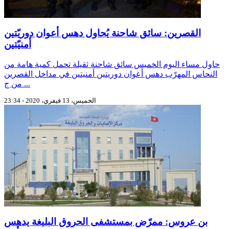
القصرين: سائق شاحنة يُحاول دهس أعوان دوريّتين
أمنيّتين
حاول مساء اليوم الخميس سائق شاحنة ثقيلة تحمل كمية هامة من
النحاس المهرّب دهس أعوان دوريتين أمنيتين في مداخل القصرين
من ج ...
الخميس، 13 فيفري، 2020 - 23:34
بن عروس: ممرّض بمستشفى الحروق البليغة يدهس