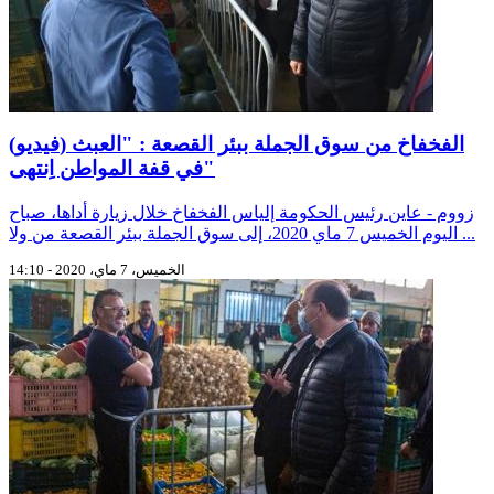
(فيديو) الفخفاخ من سوق الجملة ببئر القصعة : "العبث
في قفة المواطن اِنتهى"
زووم - عاين رئيس الحكومة إلياس الفخفاخ خلال زيارة أداها، صباح
اليوم الخميس 7 ماي 2020، إلى سوق الجملة ببئر القصعة من ولا ...
الخميس، 7 ماي، 2020 - 14:10