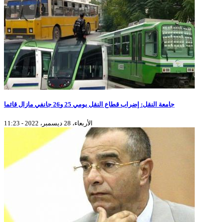
جامعة النقل: إضراب قطاع النقل يومي 25 و26 جانفي مازال قائما
الأربعاء، 28 ديسمبر، 2022 - 11:23