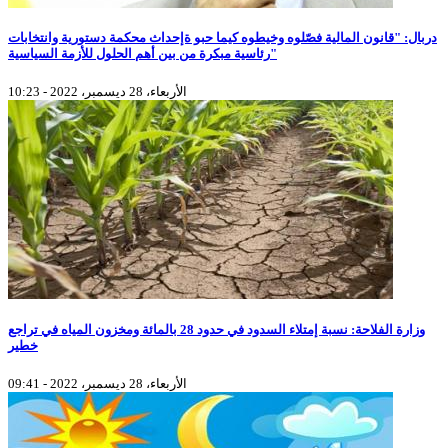
دربال: "قانون المالية فصّلوه وخيطوه كيما حبو ةإحداث محكمة دستورية وانتخابات
رئاسية مبكرة من بين أهم الحلول للأزمة السياسية"
الأربعاء، 28 ديسمبر، 2022 - 10:23
وزارة الفلاحة: نسبة إمتلاء السدود في حدود 28 بالمائة ومخزون المياه في تراجع
خطير
الأربعاء، 28 ديسمبر، 2022 - 09:41