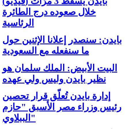
(فيديو) بايدن يسقط 3 مرّات
خلال صعوده درج الطائرة
الرئاسية
بايدن: سنصدر إعلانا الإثنين حول
ما سنفعله مع السعودية
البيت الأبيض: الملك سلمان هو
نظير بايدن وليس ولي عهده
إدارة بايدن تُعلّق قرار تحصين
رئيس وزراء مصر الأسبق "حازم
الببلاوي"