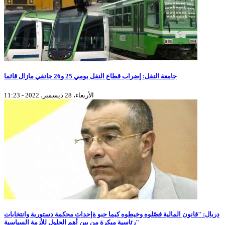
جامعة النقل: إضراب قطاع النقل يومي 25 و26 جانفي مازال قائما
الأربعاء، 28 ديسمبر، 2022 - 11:23
دربال: "قانون المالية فصّلوه وخيطوه كيما حبو ةإحداث محكمة دستورية وانتخابات
رئاسية مبكرة من بين أهم الحلول للأزمة السياسية"