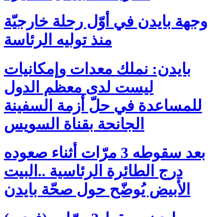
وجهة بايدن في أوّل رحلة خارجيّة
منذ توليه الرئاسة
بايدن: نملك معدات وإمكانيات
ليست لدى معظم الدول
للمساعدة في حلّ أزمة السفينة
الجانحة بقناة السويس
بعد سقوطه 3 مرّات أثناء صعوده
درج الطائرة الرئاسية ..البيت
الأبيض يُوضّح حول صحّة بايدن