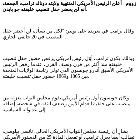
زووم - أعلن الرئيس الأمريكي المنتهية ولايته دونالد ترامب، الجمعة،
أنه لن يحضر حفل تنصيب خليفته جو بايدن.
وقال ترامب في تغريدة على تويتر: "لكل من يسأل، لن أحضر حفل
التنصيب في 20 جانفي الجاري".
وبذلك، يكون ترامب، أوّل رئيس أمريكي يرفض حضور حفل تنصيب
خليفته منذ أكثر من قرن ونصف القرن، عندما رفض الرئيس
الأمريكي الأسبق أندرو جونسون الذي تولى رئاسة الولايات المتحدة
بين 1865 و1869 حضور حفل تنصيب خليفته.
وكان جونسون أول رئيس أمريكي يقوم مجلس النواب بعزله من
منصبه، على خلفية انعدام الأمن وضعف الثقة في شخصه، إضافة
إلى عداواته السياسية.
يشار أن رئيسة مجلس النواب الأمريكي الحالي، نانسي بيلوسي،
تطالب أيضا بعزل ترامب، أو تفعيل المادة 25 من الدستور الأمريكي