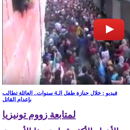
فيديو : خلال جنازة طفل الـ4 سنوات.. العائلة تطالب
بإعدام القاتل
لمتابعة زووم تونيزيا