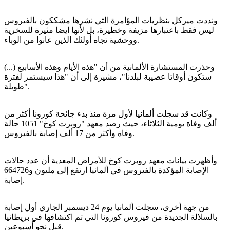
ونددت ميركل بنظريات المؤامرة التي نشرها مشككون بالفيروس
ليس فقط باعتبارها مزيفة وخطيرة، بل لأنها ايضا مثيرة للسخرية
ووحشية تجاه أولئك الذين عانوا من الوباء.
وحذرت المستشارة الألمانية من أن "هذه الأيام وهذه الأسابيع (...)
ستكون أوقاتا عصيبة لبلدنا"، مشيرة إلى أن "هذا سيستمر لفترة
طويلة".
وكانت قد سجلت ألمانيا لأول مرة منذ بدء جائحة كورونا أكثر من
ألف وفاة يومية الثلاثاء، حيث رصد معهد "روبرت كوخ" 1051 حالة
وفاة وأكثر من 17 ألف إصابة بالفيروس.
وأظهرت بيانات معهد روبرت كوخ للأمراض المعدية أن عدد حالات
الإصابة المؤكدة بالفيروس في ألمانيا ارتفع إلى مليون و664726
إصابة.
من جهة أخرى، سجلت ألمانيا يوم 24 ديسمبر الجاري أول إصابة
بالسلالة الجديدة من فيروس كورونا التي تم اكتشافها في بريطانيا
قبل نحو أسبوعين.