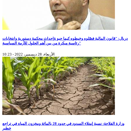
دربال: "قانون المالية فصّلوه وخيطوه كيما حبو ةإحداث محكمة دستورية وانتخابات
رئاسية مبكرة من بين أهم الحلول للأزمة السياسية"
الأربعاء، 28 ديسمبر، 2022 - 10:23
وزارة الفلاحة: نسبة إمتلاء السدود في حدود 28 بالمائة ومخزون المياه في تراجع
خطير