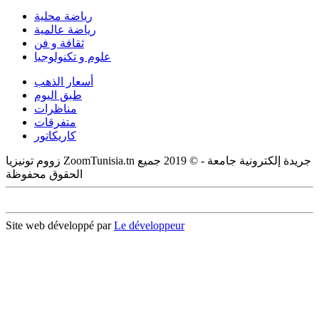
رياضة محلية
رياضة عالمية
ثقافة و فن
علوم و تكنولوجيا
أسعار الذهب
طبق اليوم
مناظرات
متفرقات
كاريكاتور
زووم تونيزيا ZoomTunisia.tn جريدة إلكترونية جامعة - © 2019 جميع
الحقوق محفوظة
Site web développé par
Le développeur