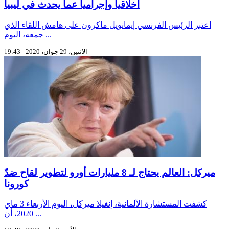
أخلاقيا وإجراميا عما يحدث في ليبيا
اعتبر الرئيس الفرنسي إيمانويل ماكرون على هامش اللقاء الذي
جمعه، اليوم ...
الاثنين، 29 جوان، 2020 - 19:43
ميركل: العالم يحتاج لـ 8 مليارات أورو لتطوير لقاح ضدّ
كورونا
كشفت المستشارة الألمانية، إنغيلا ميركل، اليوم الأربعاء 3 ماي
2020، أن ...