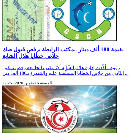
بقيمة 180 ألف دينار ..مكتب الرابطة يرفض قبول صك
خلاص خطايا هلال الشابة
زووم - أكّدت إدارة هلال الشّابة أنّ مكتب الجامعة رفض تمكين
النّادي من خلاص الخطايا المسلّطة عليه والمُقدرة بـ180 ألف دين ...
الجمعة، 6 نوفمبر، 2020 - 22:25