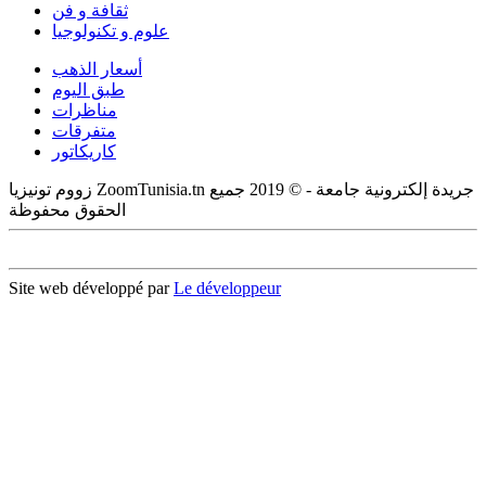
ثقافة و فن
علوم و تكنولوجيا
أسعار الذهب
طبق اليوم
مناظرات
متفرقات
كاريكاتور
زووم تونيزيا ZoomTunisia.tn جريدة إلكترونية جامعة - © 2019 جميع
الحقوق محفوظة
Site web développé par
Le développeur