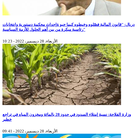
دربال: "قانون المالية فصّلوه وخيطوه كيما حبو ةإحداث محكمة دستورية وانتخابات
رئاسية مبكرة من بين أهم الحلول للأزمة السياسية"
الأربعاء، 28 ديسمبر، 2022 - 10:23
وزارة الفلاحة: نسبة إمتلاء السدود في حدود 28 بالمائة ومخزون المياه في تراجع
خطير
الأربعاء، 28 ديسمبر، 2022 - 09:41