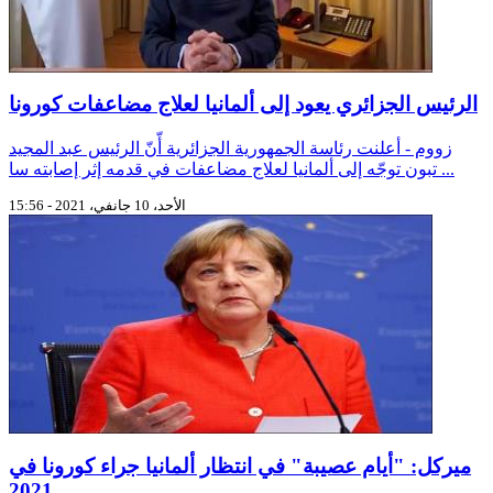
الرئيس الجزائري يعود إلى ألمانيا لعلاج مضاعفات كورونا
زووم - أعلنت رئاسة الجمهورية الجزائرية أّنّ الرئيس عبد المجيد
تبون توجّه إلى ألمانيا لعلاج مضاعفات في قدمه إثر إصابته سا ...
الأحد، 10 جانفي، 2021 - 15:56
ميركل: "أيام عصيبة" في انتظار ألمانيا جراء كورونا في
2021