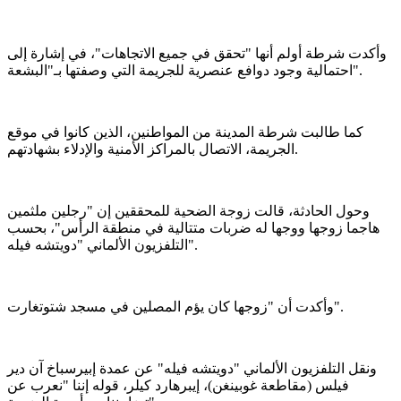
وأكدت شرطة أولم أنها "تحقق في جميع الاتجاهات"، في إشارة إلى
احتمالية وجود دوافع عنصرية للجريمة التي وصفتها بـ"البشعة".
كما طالبت شرطة المدينة من المواطنين، الذين كانوا في موقع
الجريمة، الاتصال بالمراكز الأمنية والإدلاء بشهادتهم.
وحول الحادثة، قالت زوجة الضحية للمحققين إن "رجلين ملثمين
هاجما زوجها ووجها له ضربات متتالية في منطقة الرأس"، بحسب
التلفزيون الألماني "دويتشه فيله".
وأكدت أن "زوجها كان يؤم المصلين في مسجد شتوتغارت".
ونقل التلفزيون الألماني "دويتشه فيله" عن عمدة إبيرسباخ آن دير
فيلس (مقاطعة غوبينغن)، إيبرهارد كيلر، قوله إننا "نعرب عن