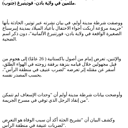
ملثمين في ولاية بادن- فودينبرغ (جنوب).
ووصفت شرطة مدينة أولم، في بيان نشرته عبر توتير، الحادثة بأنها
"جريمة مروّعة أربكت أجواء الاحتفال بأعياد الميلاد بمدينة إيبرسباخ
الصغيرة الواقعة في ولاية بادن- فورتنبرغ الألمانية"، دون ذكر اسم
الضحية.
والإثنين، تعرض إمام من أصول باكستانية ( 26 عامًا) إلى هجوم من
قبل مجهولين خلال قيامه بنزهة برفقة زوجته في الهواء الطلق،
أسفر عن مقتله إثر تعرضه "لضرب عنيف في منطقة الرأس"،
بحسب المصدر نفسه.
وأوضحت بيانات شرطة مدينة أولم أن "وحدات الإسعاف لم تتمكن
من إنقاذ الرجل الذي توفي في مسرح الجريمة".
وكشف البيان أن "تشريح الجثة أكد أن سبب الوفاة هو التعرض
لضربات عنيفة في منطقة الرأس".