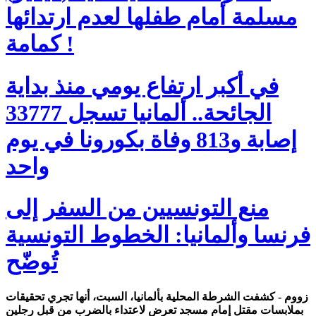
مسلمة أمام طفلها لعدم ارتدائها
كمامة !
في أكبر ارتفاع يومي منذ بداية
الجائحة.. ألمانيا تسجل 33777
إصابة و813 وفاة بكورونا في يوم
واحد
منع التونسيين من السفر إلى
فرنسا وألمانيا: الخطوط التونسية
تُوضّح
زووم - كشفت الشرطة المحلية بألمانيا، السبت، أنها تجري تحقيقات
بملابسات مقتل إمام مسجد تعرض لاعتداء بالضرب من قبل رجلين