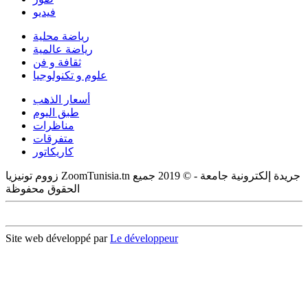
فيديو
رياضة محلية
رياضة عالمية
ثقافة و فن
علوم و تكنولوجيا
أسعار الذهب
طبق اليوم
مناظرات
متفرقات
كاريكاتور
زووم تونيزيا ZoomTunisia.tn جريدة إلكترونية جامعة - © 2019 جميع
الحقوق محفوظة
Site web développé par
Le développeur