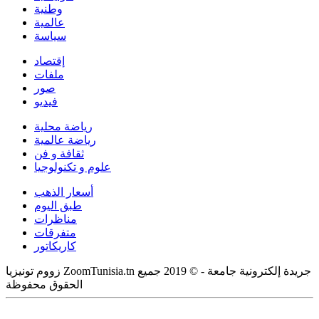
وطنية
عالمية
سياسة
إقتصاد
ملفات
صور
فيديو
رياضة محلية
رياضة عالمية
ثقافة و فن
علوم و تكنولوجيا
أسعار الذهب
طبق اليوم
مناظرات
متفرقات
كاريكاتور
زووم تونيزيا ZoomTunisia.tn جريدة إلكترونية جامعة - © 2019 جميع
الحقوق محفوظة