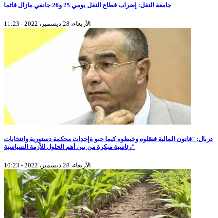
جامعة النقل: إضراب قطاع النقل يومي 25 و26 جانفي مازال قائما
الأربعاء، 28 ديسمبر، 2022 - 11:23
دربال: "قانون المالية فصّلوه وخيطوه كيما حبو ةإحداث محكمة دستورية وانتخابات
رئاسية مبكرة من بين أهم الحلول للأزمة السياسية"
الأربعاء، 28 ديسمبر، 2022 - 10:23