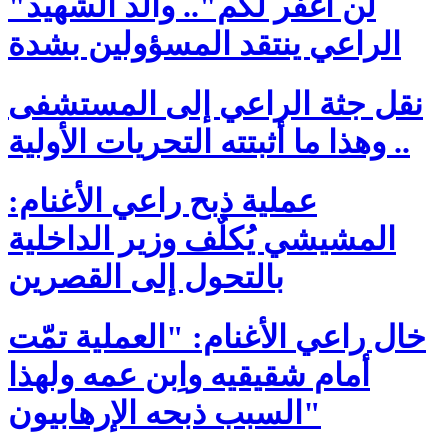
"لن أغفر لكم".. والد الشهيد
الراعي ينتقد المسؤولين بشدة
نقل جثة الراعي إلى المستشفى
.. وهذا ما أثبتته التحريات الأولية
عملية ذبح راعي الأغنام:
المشيشي يُكلٌف وزير الداخلية
بالتحول إلى القصرين
خال راعي الأغنام: "العملية تمّت
أمام شقيقيه واِبن عمه ولهذا
السبب ذبحه الإرهابيون"