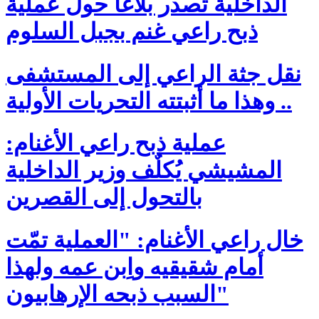
الداخلية تصدر بلاغا حول عملية
ذبح راعي غنم بجبل السلوم
نقل جثة الراعي إلى المستشفى
.. وهذا ما أثبتته التحريات الأولية
عملية ذبح راعي الأغنام:
المشيشي يُكلٌف وزير الداخلية
بالتحول إلى القصرين
خال راعي الأغنام: "العملية تمّت
أمام شقيقيه واِبن عمه ولهذا
السبب ذبحه الإرهابيون"