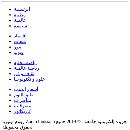
الرئيسية
وطنية
عالمية
سياسة
إقتصاد
ملفات
صور
فيديو
رياضة محلية
رياضة عالمية
ثقافة و فن
علوم و تكنولوجيا
أسعار الذهب
طبق اليوم
مناظرات
متفرقات
كاريكاتور
زووم تونيزيا ZoomTunisia.tn جريدة إلكترونية جامعة - © 2019 جميع
الحقوق محفوظة