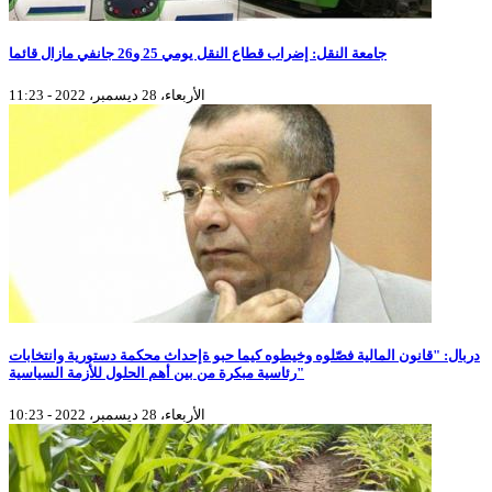
جامعة النقل: إضراب قطاع النقل يومي 25 و26 جانفي مازال قائما
الأربعاء، 28 ديسمبر، 2022 - 11:23
دربال: "قانون المالية فصّلوه وخيطوه كيما حبو ةإحداث محكمة دستورية وانتخابات
رئاسية مبكرة من بين أهم الحلول للأزمة السياسية"
الأربعاء، 28 ديسمبر، 2022 - 10:23