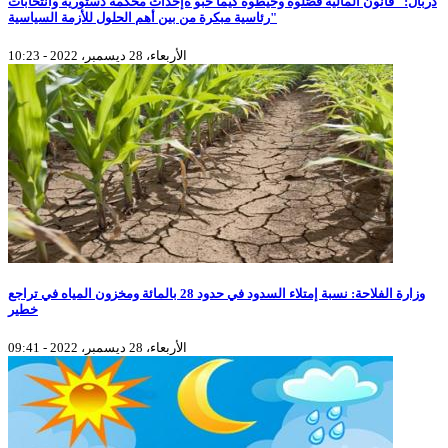
دربال: "قانون المالية فصّلوه وخيطوه كيما حبو ةإحداث محكمة دستورية وانتخابات
رئاسية مبكرة من بين أهم الحلول للأزمة السياسية"
الأربعاء، 28 ديسمبر، 2022 - 10:23
وزارة الفلاحة: نسبة إمتلاء السدود في حدود 28 بالمائة ومخزون المياه في تراجع
خطير
الأربعاء، 28 ديسمبر، 2022 - 09:41