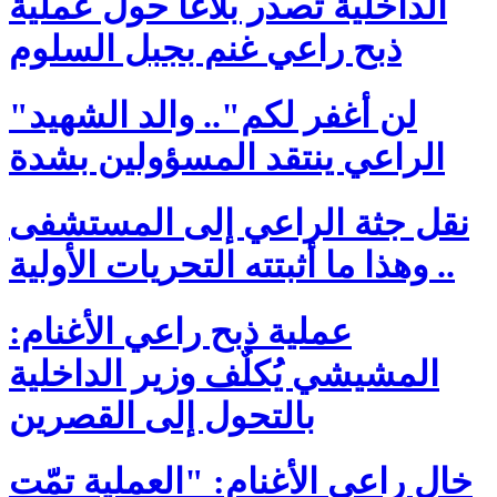
الداخلية تصدر بلاغا حول عملية
ذبح راعي غنم بجبل السلوم
"لن أغفر لكم".. والد الشهيد
الراعي ينتقد المسؤولين بشدة
نقل جثة الراعي إلى المستشفى
.. وهذا ما أثبتته التحريات الأولية
عملية ذبح راعي الأغنام:
المشيشي يُكلٌف وزير الداخلية
بالتحول إلى القصرين
خال راعي الأغنام: "العملية تمّت