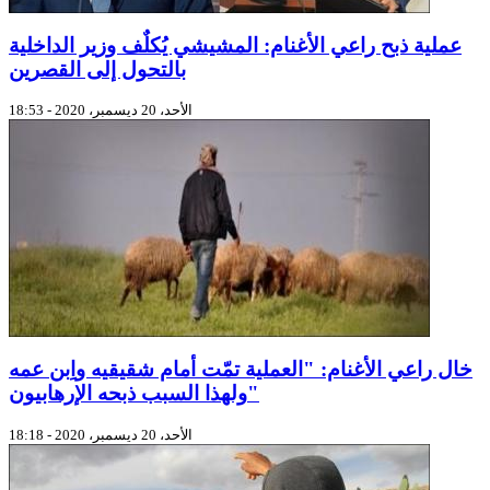
عملية ذبح راعي الأغنام: المشيشي يُكلٌف وزير الداخلية
بالتحول إلى القصرين
الأحد، 20 ديسمبر، 2020 - 18:53
خال راعي الأغنام: "العملية تمّت أمام شقيقيه واِبن عمه
ولهذا السبب ذبحه الإرهابيون"
الأحد، 20 ديسمبر، 2020 - 18:18