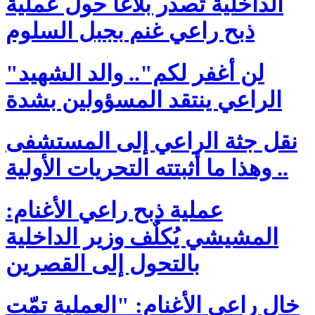
الداخلية تصدر بلاغا حول عملية
ذبح راعي غنم بجبل السلوم
"لن أغفر لكم".. والد الشهيد
الراعي ينتقد المسؤولين بشدة
نقل جثة الراعي إلى المستشفى
.. وهذا ما أثبتته التحريات الأولية
عملية ذبح راعي الأغنام:
المشيشي يُكلٌف وزير الداخلية
بالتحول إلى القصرين
خال راعي الأغنام: "العملية تمّت