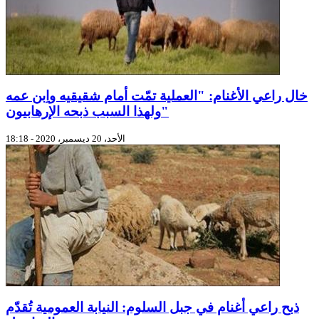
خال راعي الأغنام: "العملية تمّت أمام شقيقيه واِبن عمه
ولهذا السبب ذبحه الإرهابيون"
الأحد، 20 ديسمبر، 2020 - 18:18
ذبح راعي أغنام في جبل السلوم: النيابة العمومية تُقدّم