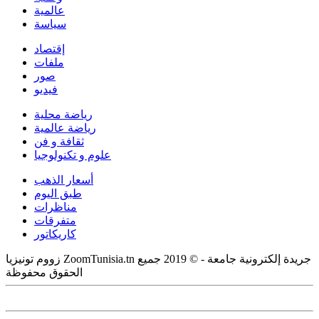
عالمية
سياسة
إقتصاد
ملفات
صور
فيديو
رياضة محلية
رياضة عالمية
ثقافة و فن
علوم و تكنولوجيا
أسعار الذهب
طبق اليوم
مناظرات
متفرقات
كاريكاتور
زووم تونيزيا ZoomTunisia.tn جريدة إلكترونية جامعة - © 2019 جميع
الحقوق محفوظة