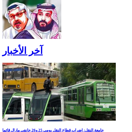
آخر الأخبار
جامعة النقل: إضراب قطاع النقل يومي 25 و26 جانفي مازال قائما