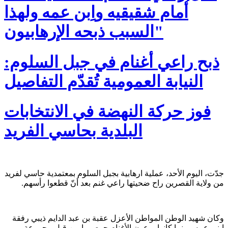
أمام شقيقيه واِبن عمه ولهذا
السبب ذبحه الإرهابيون"
ذبح راعي أغنام في جبل السلوم:
النيابة العمومية تُقدّم التفاصيل
فوز حركة النهضة في الانتخابات
البلدية بحاسي الفريد
جدّت، اليوم الأحد، عملية ارهابية بجبل السلوم بمعتمدية حاسي لفريد
من ولاية القصرين راح ضحيتها راعي غنم بعد أنّ قطعوا رأسهم.
وكان شهيد الوطن المواطن الأعزل عقبة بن عبد الدايم ذيبي رفقة
ابني عمه وبينما كانوا يرعون الأغنام حوصروا من قبل مجموعة