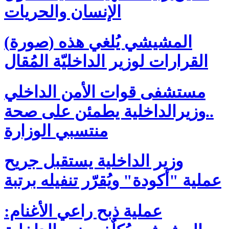
الإنسان والحريات
(صورة) المشيشي يُلغي هذه
القرارات لوزير الداخليّة المُقال
مستشفى قوات الأمن الداخلي
..وزيرالداخلية يطمئن على صحة
منتسبي الوزارة
وزير الداخلية يستقبل جريح
عملية "أكودة" ويُقرّر تنفيله برتبة
عملية ذبح راعي الأغنام: