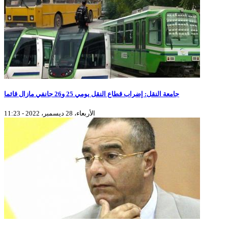
جامعة النقل: إضراب قطاع النقل يومي 25 و26 جانفي مازال قائما
الأربعاء، 28 ديسمبر، 2022 - 11:23