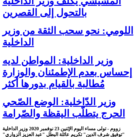
المشيشي يُكلٌف وزير الداخلية
بالتحول إلى القصرين
اللومي: نحو سحب الثقة من وزير
الداخلية
وزير الداخلية: المواطن لديه
إحساس بعدم الإطمئنان والوزارة
مُطالبة بالقيام بدورها أكثر
وزير الدّاخلية: الوضع الصّحي
الحرج يتطلّب اليقظة والصّرامة
زووم - تولى مساء اليوم الإثنين 23 نوفمبر 2020 وزير الداخلية
"توفيق شرف الدين" تكريم عائلة البطل "عبد العزيز الزواري"