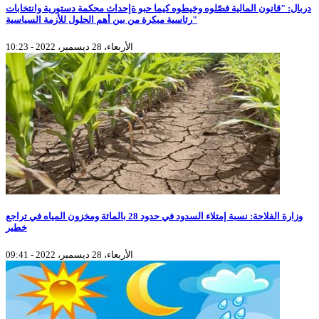
دربال: "قانون المالية فصّلوه وخيطوه كيما حبو ةإحداث محكمة دستورية وانتخابات
رئاسية مبكرة من بين أهم الحلول للأزمة السياسية"
الأربعاء، 28 ديسمبر، 2022 - 10:23
وزارة الفلاحة: نسبة إمتلاء السدود في حدود 28 بالمائة ومخزون المياه في تراجع
خطير
الأربعاء، 28 ديسمبر، 2022 - 09:41