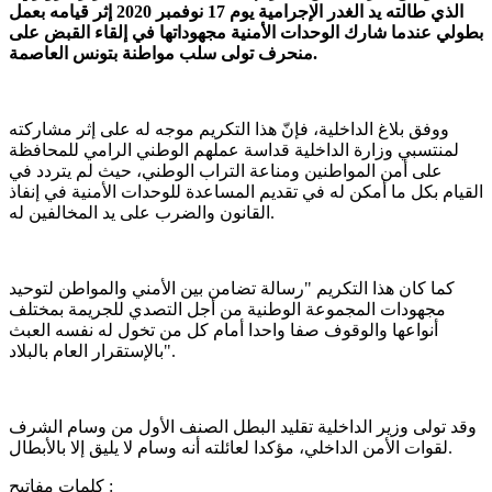
الذي طالته يد الغدر الإجرامية يوم 17 نوفمبر 2020 إثر قيامه بعمل
بطولي عندما شارك الوحدات الأمنية مجهوداتها في إلقاء القبض على
منحرف تولى سلب مواطنة بتونس العاصمة.
ووفق بلاغ الداخلية، فإنّ هذا التكريم موجه له على إثر مشاركته
لمنتسبي وزارة الداخلية قداسة عملهم الوطني الرامي للمحافظة
على أمن المواطنين ومناعة التراب الوطني، حيث لم يتردد في
القيام بكل ما أمكن له في تقديم المساعدة للوحدات الأمنية في إنفاذ
القانون والضرب على يد المخالفين له.
كما كان هذا التكريم "رسالة تضامن بين الأمني والمواطن لتوحيد
مجهودات المجموعة الوطنية من أجل التصدي للجريمة بمختلف
أنواعها والوقوف صفا واحدا أمام كل من تخول له نفسه العبث
بالإستقرار العام بالبلاد".
وقد تولى وزير الداخلية تقليد البطل الصنف الأول من وسام الشرف
لقوات الأمن الداخلي، مؤكدا لعائلته أنه وسام لا يليق إلا بالأبطال.
كلمات مفاتيح :