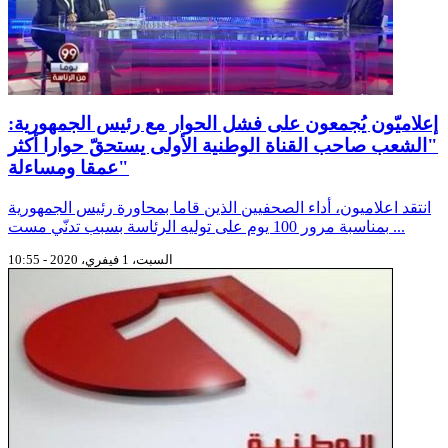
إعلاميّون يُجمعون على فشل الحوار مع رئيس الجمهورية:
"الشعب صاحب القناة الوطنية الأولى يستحقّ حوارا أكثر
عمقا ومساءلة"
انتقد اعلاميون، أداء الصحفيين الذين قاما بمحاورة رئيس الجمهورية
بمناسبة مرور 100 يوم على توليه الرئاسة بسبب تدنّي مست ...
السبت، 1 فيفري، 2020 - 10:55