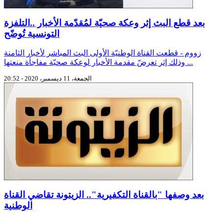
بعد قطع البث إثر وعكة صحيّة لمُقدّمة الأخبار ..التلفزة
التونسية تُوضّح
زووم - قطعت القناة الوطنيّة الأولى البث المباشر لأخبار الثامنة
وذلك إثر تعرضّ مقدمة الأخبار لوعكة صحيّة مفاجأة منعتها ...
الجمعة، 11 ديسمبر، 2020 - 20:52
بعد وصفها "بالقناة التكفيرية".. الزيتونة تقاضي القناة
الوطنية