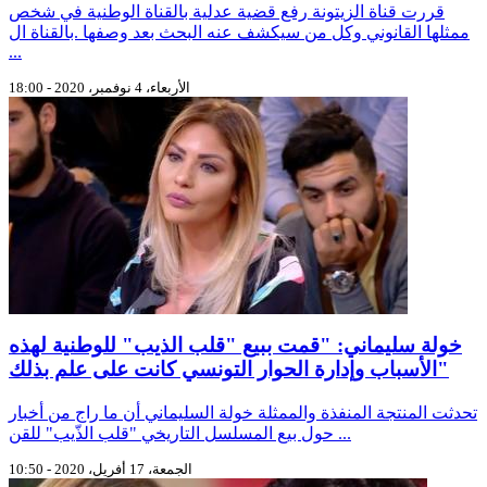
قررت قناة الزيتونة رفع قضية عدلية بالقناة الوطنية في شخص
ممثلها القانوني وكل من سيكشف عنه البحث بعد وصفها .بالقناة ال
...
الأربعاء، 4 نوفمبر، 2020 - 18:00
خولة سليماني: "قمت ببيع "قلب الذيب" للوطنية لهذه
الأسباب وإدارة الحوار التونسي كانت على علم بذلك"
تحدثت المنتجة المنفذة والممثلة خولة السليماني أن ما راج من أخبار
حول بيع المسلسل التاريخي "قلب الذّيب" للقن ...
الجمعة، 17 أفريل، 2020 - 10:50