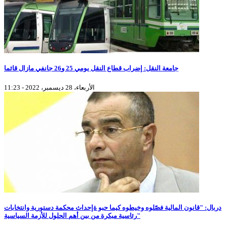
جامعة النقل: إضراب قطاع النقل يومي 25 و26 جانفي مازال قائما
الأربعاء، 28 ديسمبر، 2022 - 11:23
دربال: "قانون المالية فصّلوه وخيطوه كيما حبو ةإحداث محكمة دستورية وانتخابات
رئاسية مبكرة من بين أهم الحلول للأزمة السياسية"