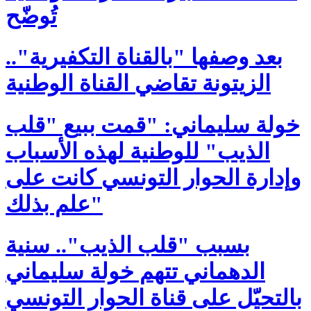
تُوضّح
بعد وصفها "بالقناة التكفيرية"..
الزيتونة تقاضي القناة الوطنية
خولة سليماني: "قمت ببيع "قلب
الذيب" للوطنية لهذه الأسباب
وإدارة الحوار التونسي كانت على
علم بذلك"
بسبب "قلب الذيب".. سنية
الدهماني تتهم خولة سليماني
بالتحيّل على قناة الحوار التونسي