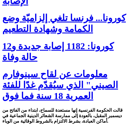
الإصابة
كورونا... فرنسا تلغي إلزاميّة وضع
الكمامة وشهادة التطعيم
كورونا: 1182 إصابة جديدة و12
حالة وفاة
معلومات عن لقاح سينوفارم
الصيني" الذي سيُقدّم غدًا للفئة
العمرية 18 سنة فما فوق
قالت الحكومة الفرنسية إنها مستعدة للسماح، ابتداء من الفاتح من
ديسمبر المقبل، بالعودة إلى ممارسة الشعائر الدينية الجماعية في
أماكن العبادة، بشرط الالتزام بالشروط الوقائية من الوباء.