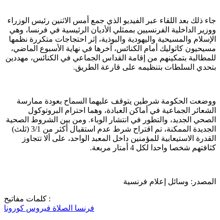
جاء ذلك بعد اللقاء عبر الفيديو الذي جمع أمس الاثنين رئيس الوزراء
ووزير الداخلية الفرنسيين بممثلي الأديان الرئيسية في فرنسا، وهي
الإسلام والمسيحية واليهودية والبوذية، إثر احتجاجات متكررة نظمها
مسيحيون كاثوليك أمام الكنائس، آخرها في نهاية الأسبوع الماضي،
للمطالبة بتمكينهم من إقامة القداس الجماعي في الكنائس، مهددين
بتحدي السلطات بتنظيمه على قارعة الطريق.
ووضعت الحكومة شرطين يتوقف عليهما السماح بعودة ممارسة
الشعائر الجماعية في أماكن العبادة، وهما احترام البروتوكول
الصحي الجديد، والتطور في انتشار الوباء. ومن بين الشروط الصحية
الجديدة الممكنة، تم اقتراح شرط عدم استقبال أكثر من 3/1 (ثلث)
القدرة الاستيعابية للمؤمنين داخل المعبد الواحد، على ألا تتجاوز
كثافتهم شخصا واحدا لكل 4 أمتار مربعة.
المصدر: وسائل إعلام فرنسية
كلمات مفاتيح :
فرنسا
الصلاة
فيروس كورونا