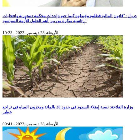
دربال: "قانون المالية فصّلوه وخيطوه كيما حبو ةإحداث محكمة دستورية وانتخابات
رئاسية مبكرة من بين أهم الحلول للأزمة السياسية"
الأربعاء، 28 ديسمبر، 2022 - 10:23
وزارة الفلاحة: نسبة إمتلاء السدود في حدود 28 بالمائة ومخزون المياه في تراجع
خطير
الأربعاء، 28 ديسمبر، 2022 - 09:41