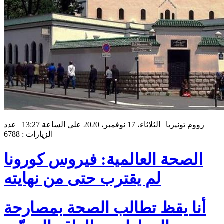
زووم تونيزيا | الثلاثاء، 17 نوفمبر، 2020 على الساعة 13:27 | عدد
الزيارات : 6788
الصحة العالمية: فيروس كورونا
لم يقترب حتى من نهايته
أنا يقظ تطالب الصحة بمصارحة