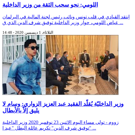
اللومي: نحو سحب الثقة من وزير الداخلية
اِنتقد القيادي في قلب تونس ونائب رئيس لجنة المالية في البرلمان
عياض اللومي، حوار وزير الداخلية توفيق شرف الدين الذي ق ...
الثلاثاء، 1 ديسمبر، 2020 - 14:48
وزير الداخليّة يُقلّد الفقيد عبد العزيز الزواري: وسام لا
يليق إلاّ بالأبطال
زووم - تولى مساء اليوم الإثنين 23 نوفمبر 2020 وزير الداخلية
"توفيق شرف الدين" تكريم عائلة البطل "عبد ا ...