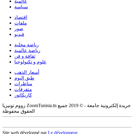
عالمية
سياسة
إقتصاد
ملفات
صور
فيديو
رياضة محلية
رياضة عالمية
ثقافة و فن
علوم و تكنولوجيا
أسعار الذهب
طبق اليوم
مناظرات
متفرقات
كاريكاتور
زووم تونيزيا ZoomTunisia.tn جريدة إلكترونية جامعة - © 2019 جميع
الحقوق محفوظة
Site web développé par
Le développeur