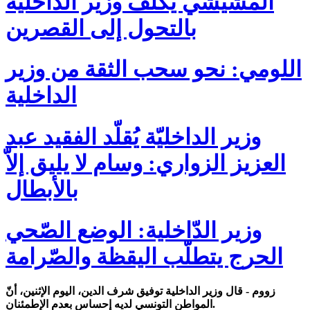
المشيشي يُكلٌف وزير الداخلية
بالتحول إلى القصرين
اللومي: نحو سحب الثقة من وزير
الداخلية
وزير الداخليّة يُقلّد الفقيد عبد
العزيز الزواري: وسام لا يليق إلاّ
بالأبطال
وزير الدّاخلية: الوضع الصّحي
الحرج يتطلّب اليقظة والصّرامة
زووم - قال وزير الداخلية توفيق شرف الدين، اليوم الإثنين، أنّ
المواطن التونسي لديه إحساس بعدم الإطمئنان.