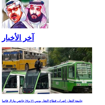
آخر الأخبار
جامعة النقل: إضراب قطاع النقل يومي 25 و26 جانفي مازال قائما