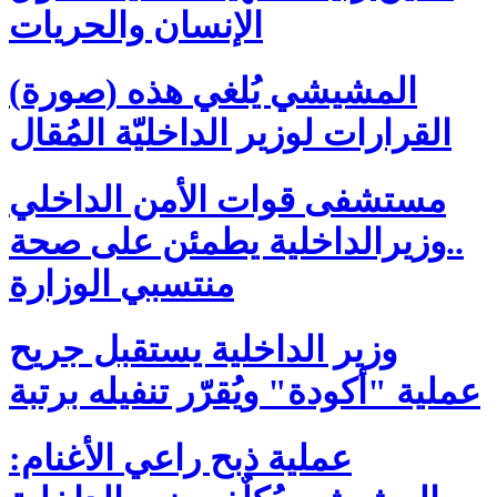
الإنسان والحريات
(صورة) المشيشي يُلغي هذه
القرارات لوزير الداخليّة المُقال
مستشفى قوات الأمن الداخلي
..وزيرالداخلية يطمئن على صحة
منتسبي الوزارة
وزير الداخلية يستقبل جريح
عملية "أكودة" ويُقرّر تنفيله برتبة
عملية ذبح راعي الأغنام: