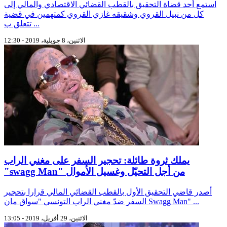
استمع أحد قضاة التحقيق بالقطب القضائي الاقتصادي والمالي إلى
كل من نبيل القروي وشقيقه غازي القروي كمتهمين في قضية
تتعلق ب ...
الاثنين، 8 جويلية، 2019 - 12:30
يملك ثروة طائلة: تحجير السفر على مغني الراب
"swagg Man" من أجل التحيّل وغسيل الأموال
أصدر قاضي التحقيق الأول بالقطب القضائي المالي قرارا بتحجير
السفر ضدّ مغني الراب التونسي "سواق مان Swagg Man" ...
الاثنين، 29 أفريل، 2019 - 13:05