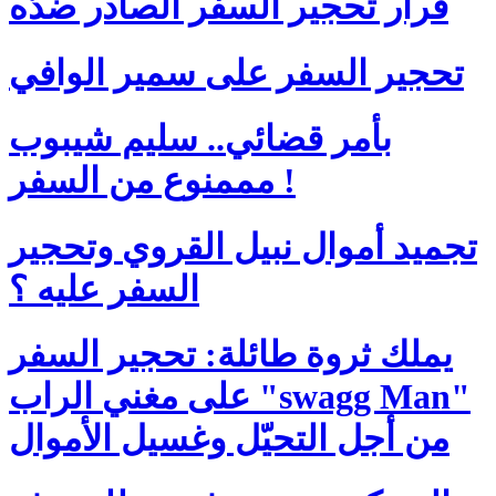
قرار تحجير السفر الصادر ضدّه
تحجير السفر على سمير الوافي
بأمر قضائي.. سليم شيبوب
مممنوع من السفر !
تجميد أموال نبيل القروي وتحجير
السفر عليه ؟
يملك ثروة طائلة: تحجير السفر
على مغني الراب "swagg Man"
من أجل التحيّل وغسيل الأموال