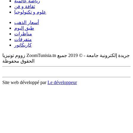
رياضة عالمية
ثقافة و فن
علوم و تكنولوجيا
أسعار الذهب
طبق اليوم
مناظرات
متفرقات
كاريكاتور
زووم تونيزيا ZoomTunisia.tn جريدة إلكترونية جامعة - © 2019 جميع
الحقوق محفوظة
Site web développé par
Le développeur