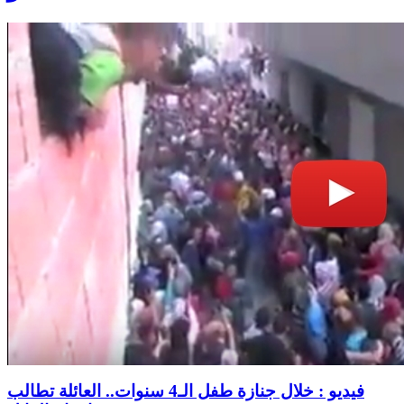
فيديو : خلال جنازة طفل الـ4 سنوات.. العائلة تطالب