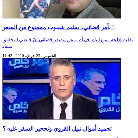
بأمر قضائي.. سليم شيبوب مممنوع من السفر !
نقلت إذاعة "موزاييك أف أم"، عن مصدر قضائي أنّ قاضي التحقيق
ب ...
الخميس، 25 جوان، 2020 - 11:42
تجميد أموال نبيل القروي وتحجير السفر عليه ؟