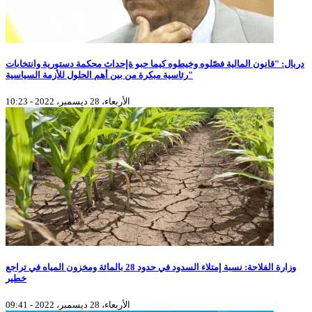
دربال: "قانون المالية فصّلوه وخيطوه كيما حبو ةإحداث محكمة دستورية وانتخابات
رئاسية مبكرة من بين أهم الحلول للأزمة السياسية"
الأربعاء، 28 ديسمبر، 2022 - 10:23
وزارة الفلاحة: نسبة إمتلاء السدود في حدود 28 بالمائة ومخزون المياه في تراجع
خطير
الأربعاء، 28 ديسمبر، 2022 - 09:41