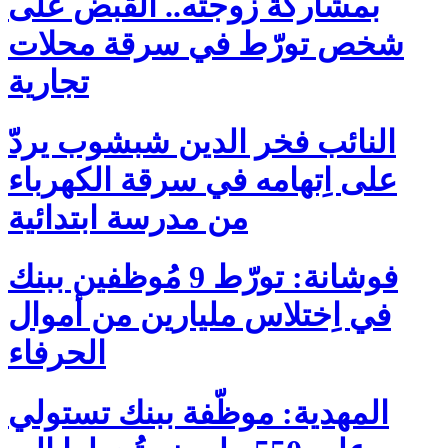
بمشاركة زوجته.. القبض على
شخص تورّط في سرقة محلات
تجارية
النائب فخر الدين شبشوب يردّ
على اِتهامه في سرقة الكهرباء
من مدرسة ابتدائية
فوشانة: تورّط 9 مُوظفين ببنك
في اِختلاس مليارين من أموال
الحرفاء
المهدية: موظّفة ببنك تستولي