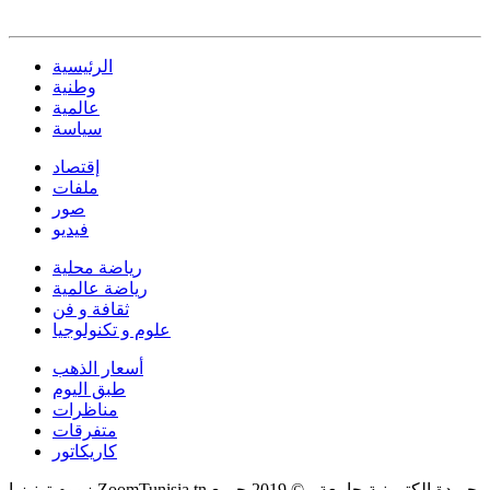
الرئيسية
وطنية
عالمية
سياسة
إقتصاد
ملفات
صور
فيديو
رياضة محلية
رياضة عالمية
ثقافة و فن
علوم و تكنولوجيا
أسعار الذهب
طبق اليوم
مناظرات
متفرقات
كاريكاتور
زووم تونيزيا ZoomTunisia.tn جريدة إلكترونية جامعة - © 2019 جميع