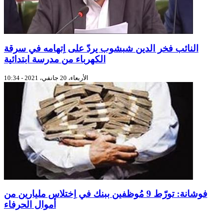
النائب فخر الدين شبشوب يردّ على اِتهامه في سرقة
الكهرباء من مدرسة ابتدائية
الأربعاء، 20 جانفي، 2021 - 10:34
فوشانة: تورّط 9 مُوظفين ببنك في اِختلاس مليارين من
أموال الحرفاء