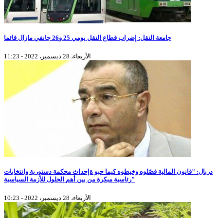
جامعة النقل: إضراب قطاع النقل يومي 25 و26 جانفي مازال قائما
الأربعاء، 28 ديسمبر، 2022 - 11:23
دربال: "قانون المالية فصّلوه وخيطوه كيما حبو ةإحداث محكمة دستورية وانتخابات
رئاسية مبكرة من بين أهم الحلول للأزمة السياسية"
الأربعاء، 28 ديسمبر، 2022 - 10:23