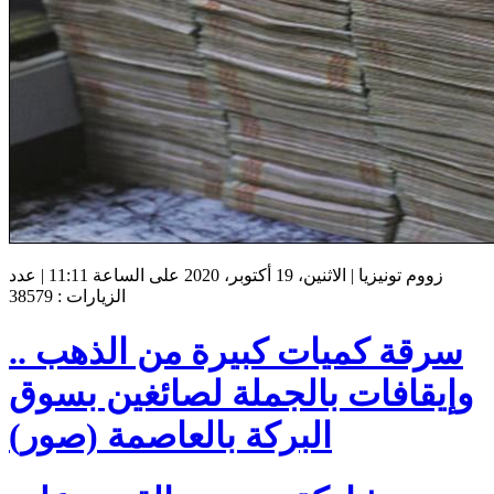
زووم تونيزيا | الاثنين، 19 أكتوبر، 2020 على الساعة 11:11 | عدد
الزيارات : 38579
سرقة كميات كبيرة من الذهب ..
وإيقافات بالجملة لصائغين بسوق
البركة بالعاصمة (صور)