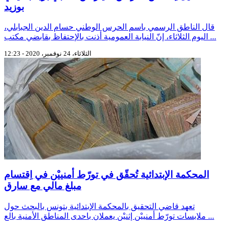
بوزيد
قال الناطق الرسمي باسم الحرس الوطني حسام الدين الجبابلي،
اليوم الثلاثاء، إنّ النيابة العمومية أذنت بالإحتفاظ بقابضي مكتب ...
الثلاثاء، 24 نوفمبر، 2020 - 12:23
المحكمة الإبتدائية تُحقّق في تورّط أمنييْن في اِقتسام
مبلغ مالي مع سارق
تعهد قاضي التحقيق بالمحكمة الإبتدائية بتونس بالبحث حول
ملابسات تورّط أمنييْن إثنيْن يعملان باحدى المناطق الأمنية بالع ...