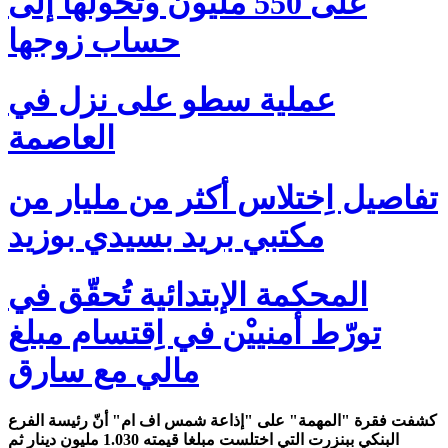
على 550 مليون وتُحولها إلى
حساب زوجها
عملية سطو على نزل في
العاصمة
تفاصيل اِختلاس أكثر من مليار من
مكتبي بريد بسيدي بوزيد
المحكمة الإبتدائية تُحقّق في
تورّط أمنييْن في اِقتسام مبلغ
مالي مع سارق
كشفت فقرة "المهمة" على "إذاعة شمس اف ام" أنّ رئيسة الفرع
البنكي ببنزرت التي اختلست مبلغا قيمته 1.030 مليون دينار ثم