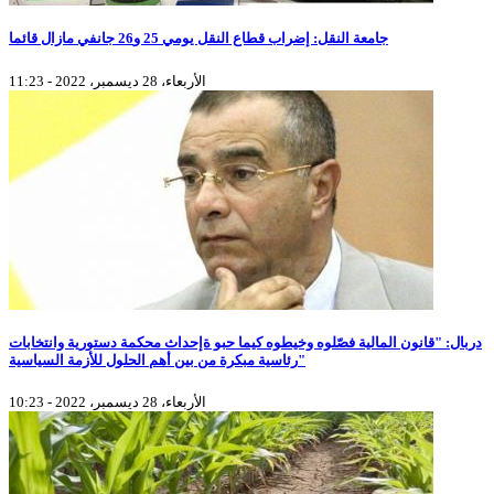
جامعة النقل: إضراب قطاع النقل يومي 25 و26 جانفي مازال قائما
الأربعاء، 28 ديسمبر، 2022 - 11:23
دربال: "قانون المالية فصّلوه وخيطوه كيما حبو ةإحداث محكمة دستورية وانتخابات
رئاسية مبكرة من بين أهم الحلول للأزمة السياسية"
الأربعاء، 28 ديسمبر، 2022 - 10:23