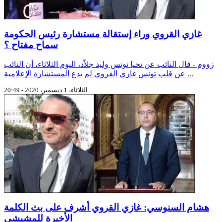
غازي القروي وراء إستقالة مستشارة رئيس الحكومة
سماح مفتاح ؟
زووم - قال النائب عن تحيا تونس وليد جلاّد، اليوم الثلاثاء، أن النائب
عن قلب تونس غازي القروي لم يدع المستشارة الإعلامية ...
الثلاثاء، 1 ديسمبر، 2020 - 20:49
هشام السنوسي: غازي القروي أشرف على بث الكلمة
الأخيرة للمشيشي