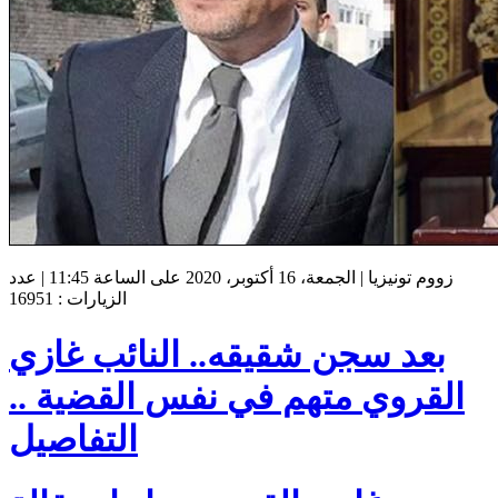
زووم تونيزيا | الجمعة، 16 أكتوبر، 2020 على الساعة 11:45 | عدد
الزيارات : 16951
بعد سجن شقيقه.. النائب غازي
القروي متهم في نفس القضية ..
التفاصيل