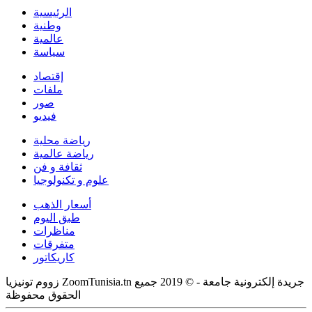
الرئيسية
وطنية
عالمية
سياسة
إقتصاد
ملفات
صور
فيديو
رياضة محلية
رياضة عالمية
ثقافة و فن
علوم و تكنولوجيا
أسعار الذهب
طبق اليوم
مناظرات
متفرقات
كاريكاتور
زووم تونيزيا ZoomTunisia.tn جريدة إلكترونية جامعة - © 2019 جميع
الحقوق محفوظة