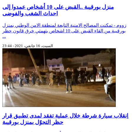
منزل بورقيبة ..القبض على 10 أشخاص عمدوا إلى
احداث الشغب والفوضى
زووم - تمكنت المصالح الامنية التابعة لمنطقة الامن الوطني بمنزل
بورقيبة من القاء القبض على 10 اشخاص بتهمتي خرق قانون حظر
...
السبت، 16 جانفي، 2021 - 23:44
اِنقلاب سيارة شرطة خلال عملية تفقد لمدى تطبيق قرار
حظر التجوّل بمنزل بورقيبة