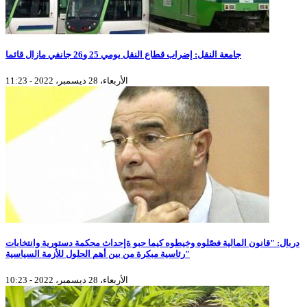
جامعة النقل: إضراب قطاع النقل يومي 25 و26 جانفي مازال قائما
الأربعاء، 28 ديسمبر، 2022 - 11:23
دربال: "قانون المالية فصّلوه وخيطوه كيما حبو ةإحداث محكمة دستورية وانتخابات
رئاسية مبكرة من بين أهم الحلول للأزمة السياسية"
الأربعاء، 28 ديسمبر، 2022 - 10:23