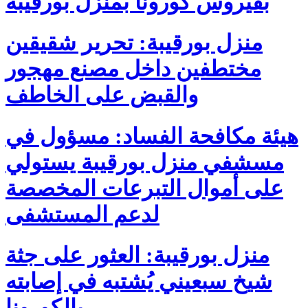
بفيروس كورونا بمنزل بورقيبة
منزل بورقيبة: تحرير شقيقين
مختطفين داخل مصنع مهجور
والقبض على الخاطف
هيئة مكافحة الفساد: مسؤول في
مسشفي منزل بورقيبة يستولي
على أموال التبرعات المخصصة
لدعم المستشفى
منزل بورقيبة: العثور على جثة
شيخ سبعيني يُشتبه في إصابته
بالكورونا