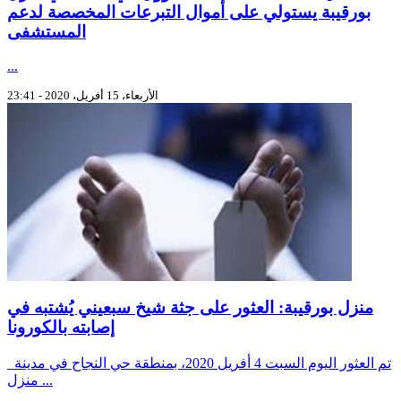
بورقيبة يستولي على أموال التبرعات المخصصة لدعم
المستشفى
...
الأربعاء، 15 أفريل، 2020 - 23:41
منزل بورقيبة: العثور على جثة شيخ سبعيني يُشتبه في
إصابته بالكورونا
تم العثور اليوم السبت 4 أفريل 2020، بمنطقة حي النجاح في مدينة
منزل ...