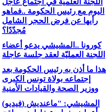
اللجنة العلميّة في اجتماع عاجل
اليوم مع رئيس الحكومة ..فماهو
رأيها عن فرض الحجر الشامل
مُجدّدًا؟
كورونا ..المشيشي يدعو أعضاء
اللجنة العمليّة لعقد جلسة عاجلة
هذا ما أذن به رئيس الحكومة بعد
إجتماعه بولاة تونس الكبرى
ووزير الصحة والقيادات الأمنية
(فيديو) المشيشي: "ماعنديش