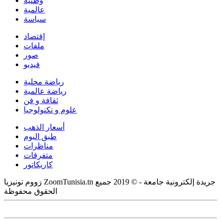
وطنية
عالمية
سياسة
إقتصاد
ملفات
صور
فيديو
رياضة محلية
رياضة عالمية
ثقافة و فن
علوم و تكنولوجيا
أسعار الذهب
طبق اليوم
مناظرات
متفرقات
كاريكاتور
زووم تونيزيا ZoomTunisia.tn جريدة إلكترونية جامعة - © 2019 جميع
الحقوق محفوظة