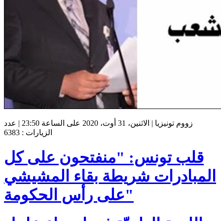
زووم تونيزيا | الاثنين، 31 أوت، 2020 على الساعة 23:50 | عدد
الزيارات : 6383
قلب تونس: "منفتحون على كل
المبادرات شريطة بقاء المشيشي
على رأس الحكومة"