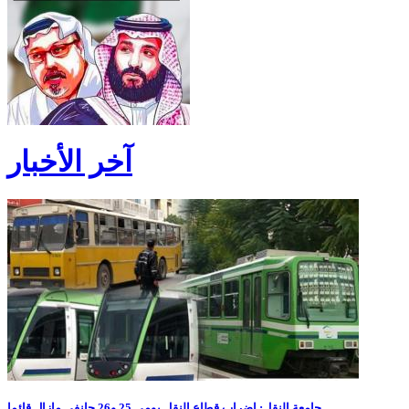
آخر الأخبار
جامعة النقل: إضراب قطاع النقل يومي 25 و26 جانفي مازال قائما