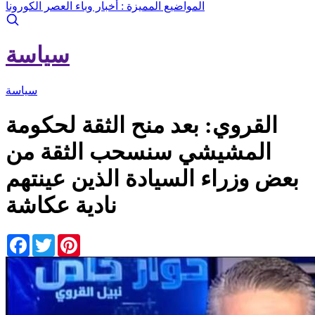
المواضيع المميزة :
أخبار وباء العصر الكورونا
سياسة
سياسة
القروي: بعد منح الثقة لحكومة
المشيشي سنسحب الثقة من
بعض وزراء السيادة الذين عينتهم
نادية عكاشة
Facebook
Twitter
Pinterest