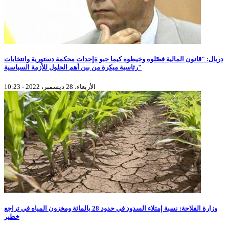
دربال: "قانون المالية فصّلوه وخيطوه كيما حبو ةإحداث محكمة دستورية وانتخابات
رئاسية مبكرة من بين أهم الحلول للأزمة السياسية"
الأربعاء، 28 ديسمبر، 2022 - 10:23
وزارة الفلاحة: نسبة إمتلاء السدود في حدود 28 بالمائة ومخزون المياه في تراجع
خطير