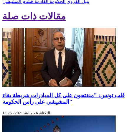
نبيل القروي
الحكومة القادمة
هشام المشيشي
مقالات ذات صلة
قلب تونس: "منفتحون على كل المبادرات شريطة بقاء
المشيشي على رأس الحكومة"
الثلاثاء، 6 جويلية، 2021 - 13:26