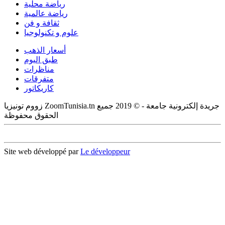
رياضة محلية
رياضة عالمية
ثقافة و فن
علوم و تكنولوجيا
أسعار الذهب
طبق اليوم
مناظرات
متفرقات
كاريكاتور
زووم تونيزيا ZoomTunisia.tn جريدة إلكترونية جامعة - © 2019 جميع
الحقوق محفوظة
Site web développé par
Le développeur