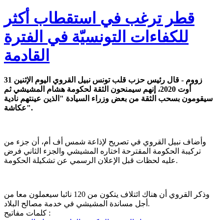
قطر ترغب في استقطاب أكثر
للكفاءات التونسيّة في الفترة
القادمة
زووم - قال رئيس حزب قلب تونس نبيل القروي اليوم الإثنين 31
أوت 2020، إنهم سيمنحون الثقة لحكومة هشام المشيشي ثم
سيقومون بسحب الثقة من بعض وزراء السيادة "الذين عينتهم نادية
عكاشة".
وأضاف نبيل القروي في تصريح لإذاعة شمس أف أم، أن جزء من
تركيبة الحكومة المقترحة اختاره المشيشي والجزء الثاني فرض
عليه لحظات قبل الإعلان الرسمي عن تشكيلة الحكومة.
وذكر القروي أن هناك ائتلاف يتكون من 120 نائبا سيعملون معا من
أجل مساندة المشيشي في خدمة مصالح البلاد.
كلمات مفاتيح :