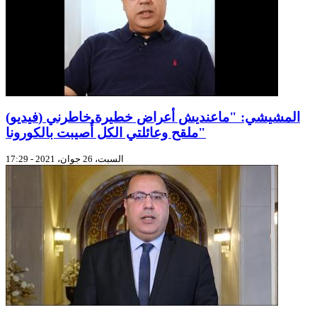
(فيديو) المشيشي: "ماعنديش أعراض خطيرة خاطرني
ملقح وعائلتي الكل أُصيبت بالكورونا"
السبت، 26 جوان، 2021 - 17:29