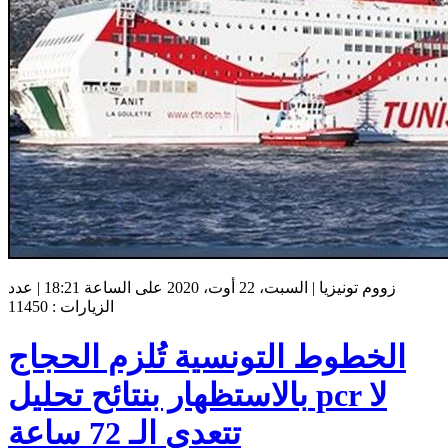
زووم تونيزيا | السبت، 22 أوت، 2020 على الساعة 18:21 | عدد
الزيارات : 11450
الخطوط التونسية تُلزم الحجاج
بالاستظهار بنتائح تحليل pcr لا
تتعدى الـ 72 ساعة