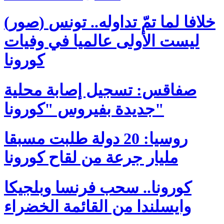
(صور) خلافا لما تمّ تداوله.. تونس
ليست الأولى عالميا في وفيات
كورونا
صفاقس: تسجيل إصابة محلية
جديدة بفيروس "كورونا"
روسيا: 20 دولة طلبت مسبقا
كورونا.. سحب فرنسا وبلجيكا
وايسلندا من القائمة الخضراء