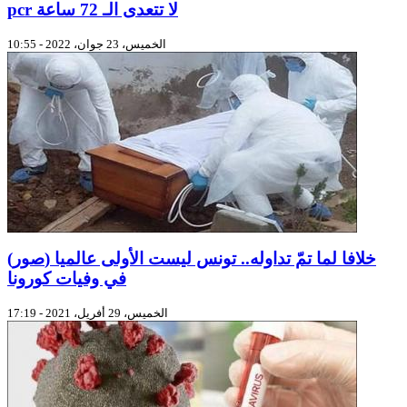
pcr لا تتعدى الـ 72 ساعة
الخميس، 23 جوان، 2022 - 10:55
(صور) خلافا لما تمّ تداوله.. تونس ليست الأولى عالميا
في وفيات كورونا
الخميس، 29 أفريل، 2021 - 17:19