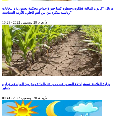
دربال: "قانون المالية فصّلوه وخيطوه كيما حبو ةإحداث محكمة دستورية وانتخابات
رئاسية مبكرة من بين أهم الحلول للأزمة السياسية"
الأربعاء، 28 ديسمبر، 2022 - 10:23
وزارة الفلاحة: نسبة إمتلاء السدود في حدود 28 بالمائة ومخزون المياه في تراجع
خطير
الأربعاء، 28 ديسمبر، 2022 - 09:41