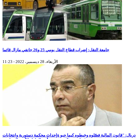
جامعة النقل: إضراب قطاع النقل يومي 25 و26 جانفي مازال قائما
الأربعاء، 28 ديسمبر، 2022 - 11:23
دربال: "قانون المالية فصّلوه وخيطوه كيما حبو ةإحداث محكمة دستورية وانتخابات