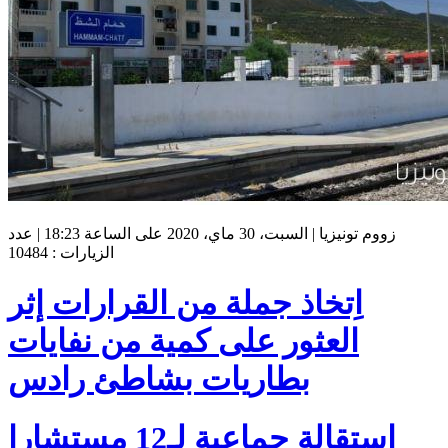
زووم تونيزيا | السبت، 30 ماي، 2020 على الساعة 18:23 | عدد
الزيارات : 10484
اِتخاذ جملة من القرارات إثر
العثور على كمية من نفايات
بطاريات بشاطئ رادس
إستقالة جماعية لـ12 مستشارا