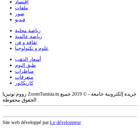
إقتصاد
ملفات
صور
فيديو
رياضة محلية
رياضة عالمية
ثقافة و فن
علوم و تكنولوجيا
أسعار الذهب
طبق اليوم
مناظرات
متفرقات
كاريكاتور
زووم تونيزيا ZoomTunisia.tn جريدة إلكترونية جامعة - © 2019 جميع
الحقوق محفوظة
Site web développé par
Le développeur