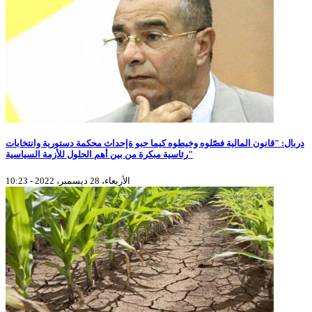
دربال: "قانون المالية فصّلوه وخيطوه كيما حبو ةإحداث محكمة دستورية وانتخابات
رئاسية مبكرة من بين أهم الحلول للأزمة السياسية"
الأربعاء، 28 ديسمبر، 2022 - 10:23