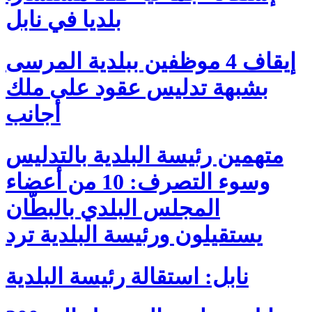
بلديا في نابل
إيقاف 4 موظفين ببلدية المرسى
بشبهة تدليس عقود على ملك
أجانب
متهمين رئيسة البلدية بالتدليس
وسوء التصرف: 10 من أعضاء
المجلس البلدي بالبطّان
يستقيلون ورئيسة البلدية ترد
نابل: استقالة رئيسة البلدية