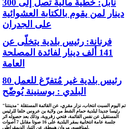
نابل: خطية مالية تصل إلى 300
دينار لمن يقوم بالكتابة العشوائية
على الجدران
فرنانة: رئيس بلدية يتخلّى عن
141 ألف دينار لفائدة المصلحة
العامة
80 رئيس بلدية غير مُتفرّغ للعمل
البلدي : بوسنينة يُوضّح
تم اليوم السبت انتخاب، نزار مقري، عن القائمة المستقلة "مدينتنا"
رئيسا جديدا لبلدية حمام الشط من ولاية بن عروس خلفا للرئيس
المستقيل عن نفس القائمة، فتحي زقروبة، وذلك بعد حصوله اثر
جلسة عامة انتخابية بمقر البلدية على 16 صوتا مقابل 7 أصوات
لمنافسه، مروان هبيطة، عن التيار الديمقراطي.