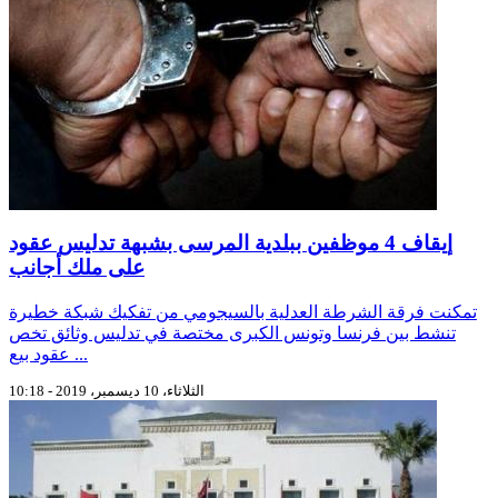
إيقاف 4 موظفين ببلدية المرسى بشبهة تدليس عقود
على ملك أجانب
تمكنت فرقة الشرطة العدلية بالسيجومي من تفكيك شبكة خطيرة
تنشط بين فرنسا وتونس الكبرى مختصة في تدليس وثائق تخص
عقود بيع ...
الثلاثاء، 10 ديسمبر، 2019 - 10:18