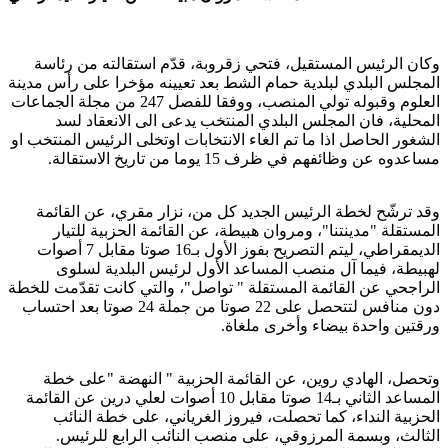
وكان الرئيس المستقيل، فتحي زقروبة، قدّم استقالته من رئاسة
المجلس البلدي لبلدية حمام الشط بعد تعيينه مؤخرا على رأس مدينة
العلوم وقبوله تولي المنصب، ووفقا للفصل 247 من مجلة الجماعات
المحلية، فان المجلس البلدي المنتخب يدعى الى الانعقاد لسد
الشغور الحاصل اذا ما تم الغاء الانتخابات اوتخلى الرئيس المنتخب او
مساعدوه عن وظائفهم في ظرف 15 يوما من تاريخ الاستقالة.
وقد ترشّح لخطة الرئيس الجديد كل من، نزار مقري، عن القائمة
المستقلة "مدينتنا"، ومروان هبيطة، عن القائمة الحزبية للتيار
الديمقراطي، ليتم التصريح بفوز الأول بـ16 صوتا مقابل 7 أصوات
لهبيطة، فيما آل منصب المساعد الأول لرئيس البلدية لسلوى
الراجحي عن القائمة المستقلة " تواصل"، والتي كانت تقدّمت للخطة
دون منافس لتتحصل على 22 صوتا من جملة 24 صوتا بعد احتساب
ورقتين واحدة بيضاء وأخرى ملغاة.
وتحصل، الهادي روين، عن القائمة الحزبية " النهضة "على خطة
المساعد الثاني بـ14 صوتا مقابل 10 أصوات لعلي درين عن القائمة
الحزبية النداء، كما تحصلت، فيروز الغرياني، على خطة النائب
الثالث، وبسمة المرزوقي، على منصب النائب الرابع للرئيس.