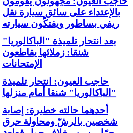
حاجب العيون: مجهولون يقومون
بالإعتداء على سائق سيارة نقل
ريفي بساطور ويفتكّون سيارته
بعد انتحار تلميذة "الباكالوريا"
شنقا: زملائها يقاطعون
الإمتحانات
حاجب العيون: انتحار تلميذة
"الباكالوريا" شنقا أمام منزلها
أحدهما حالته خطيرة: إصابة
شخصين بالرشّ ومحاولة حرق
جرّار بسبب خلاف حول قطعة