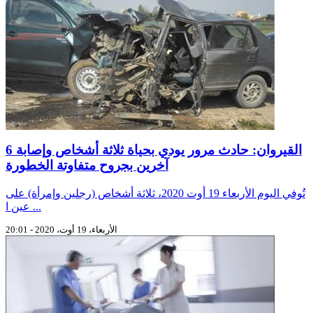
القيروان: حادث مرور يودي بحياة ثلاثة أشخاص وإصابة 6
آخرين بجروح متفاوتة الخطورة
تُوفي اليوم الأربعاء 19 أوت 2020، ثلاثة أشخاص (رجلين وإمرأة) على
عين ا ...
الأربعاء، 19 أوت، 2020 - 20:01