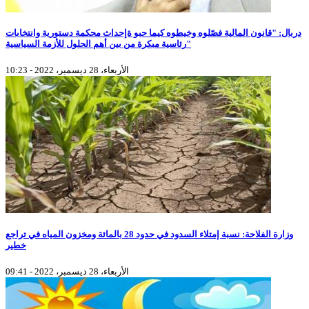
دربال: "قانون المالية فصّلوه وخيطوه كيما حبو ةإحداث محكمة دستورية وانتخابات
رئاسية مبكرة من بين أهم الحلول للأزمة السياسية"
الأربعاء، 28 ديسمبر، 2022 - 10:23
وزارة الفلاحة: نسبة إمتلاء السدود في حدود 28 بالمائة ومخزون المياه في تراجع
خطير
الأربعاء، 28 ديسمبر، 2022 - 09:41