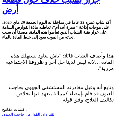
أرض
أكد شاب عمره 22 عاما في مداخلة له اليوم الجمعة 29 ماي 2020،
على موجات إذاعة "صبرة أف أم"، تعاطيه مادّة القوارص السامة
على غرار بقية الشباب الذين تعاطوا هذه المادة، مضيفا أن سبب
نجاته من الموت يعود إلى خلط المادة بالماء .
هذا وأضاف الشاب قائلا: "باش نعاود نستهلك هذه
الماده …لانه ليس لدينا حل آخر و ظروفنا الاجتماعية
مزرية".
وتابع أنه وقبل مغادرته المستشفى الجهوي بحاجب
العيون قد قام بإمضاء كمبيالة يتعهد فيها بخلاص
تكاليف العلاج، وفق قوله.
كلمات مفاتيح :
القيروان
القوارص
حاجب العيون