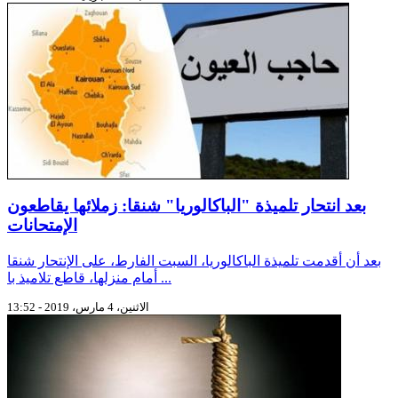
بعد انتحار تلميذة "الباكالوريا" شنقا: زملائها يقاطعون
الإمتحانات
بعد أن أقدمت تلميذة الباكالوريا، السبت الفارط، على الإنتحار شنقا
أمام منزلها، قاطع تلاميذ با ...
الاثنين، 4 مارس، 2019 - 13:52