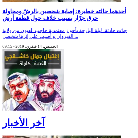
أحدهما حالته خطيرة: إصابة شخصين بالرشّ ومحاولة
حرق جرّار بسبب خلاف حول قطعة أرض
جدّت حادثة، ليلة البارحة بأحواز معتمدية حاجب العيون من ولاية
القيروان و أُصيب على إثرها شخصي ...
الخميس، 14 فيفري، 2019 - 09:15
آخر الأخبار