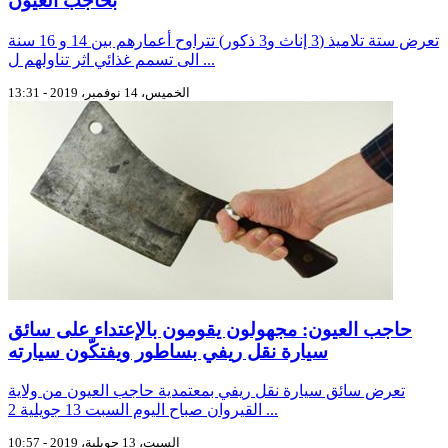
بحاجب العيون
تعرض ستة تلاميذ (3 إناث و3 ذكور) تتراوح أعمارهم بين 14 و 16 سنة
الى تسمم غذائي اثر تناولهم ل ...
الخميس، 14 نوفمبر، 2019 - 13:31
حاجب العيون: مجهولون يقومون بالإعتداء على سائق
سيارة نقل ريفي بساطور ويفتكّون سيارته
تعرض سائق سيارة نقل ريفي بمعتمدية حاجب العيون من ولاية
القيروان صباح اليوم السبت 13 جويلية 2 ...
السبت، 13 جويلية، 2019 - 10:57