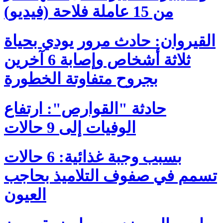
من 15 عاملة فلاحة (فيديو)
القيروان: حادث مرور يودي بحياة
ثلاثة أشخاص وإصابة 6 آخرين
بجروح متفاوتة الخطورة
حادثة "القوارص": ارتفاع
الوفيات إلى 9 حالات
بسبب وجبة غذائية: 6 حالات
تسمم في صفوف التلاميذ بحاجب
العيون