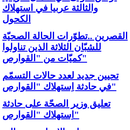
والثالثة عربيا في استهلاك
الكحول
القصرين ..تطوّرات الحالة الصحيّة
للشبّان الثلاثة الذين تناولوا
كميّات من "القوارص"
تحيين جديد لعدد حالات التسمّم
في حادثة اِستهلاك "القوارص"
تعليق وزير الصحّة على حادثة
اِستهلاك "القوارص"