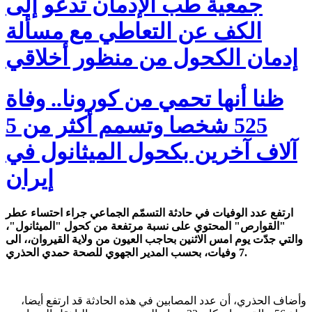
جمعية طب الإدمان تدعو إلى
الكف عن التعاطي مع مسألة
إدمان الكحول من منظور أخلاقي
ظنا أنها تحمي من كورونا.. وفاة
525 شخصا وتسمم أكثر من 5
آلاف آخرين بكحول الميثانول في
إيران
ارتفع عدد الوفيات في حادثة التسمّم الجماعي جراء احتساء عطر
"القوارص" المحتوي على نسبة مرتفعة من كحول "الميثانول"،
والتي جدّت يوم امس الاثنين بحاجب العيون من ولاية القيروان،، الى
7 وفيات، بحسب المدير الجهوي للصحة حمدي الحذري.
وأضاف الحذري، أن عدد المصابين في هذه الحادثة قد ارتفع أيضا،