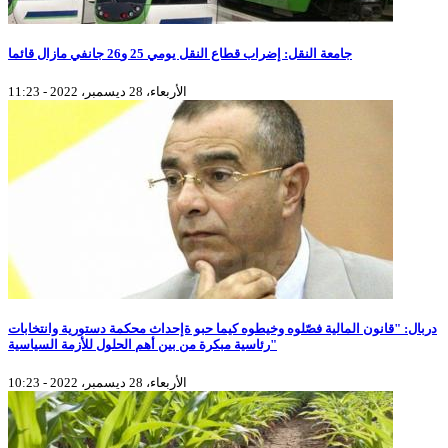
جامعة النقل: إضراب قطاع النقل يومي 25 و26 جانفي مازال قائما
الأربعاء، 28 ديسمبر، 2022 - 11:23
دربال: "قانون المالية فصّلوه وخيطوه كيما حبو ةإحداث محكمة دستورية وانتخابات
رئاسية مبكرة من بين أهم الحلول للأزمة السياسية"
الأربعاء، 28 ديسمبر، 2022 - 10:23