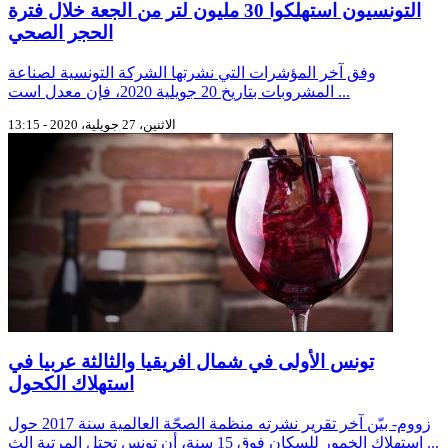
التونسيون استهلكوا 30 مليون لتر من الجعة خلال فترة
الحجر الصحي
وفق آخر المؤشرات التي نشرتها الشركة التونسية لصناعة
المشروبات بتاريخ 20 جويلية 2020، فإن معدل است ...
الاثنين، 27 جويلية، 2020 - 13:15
تونس الأولى في شمال افريقيا والثالثة عربيا في
استهلاك الكحول
زووم- بيّن آخر تقرير نشرته منظمة الصحّة العالمية سنة 2017 حول
استهلاك الخمور للسكان فوق 15 سنة، أن تونس تحتل المرتبة الث ...