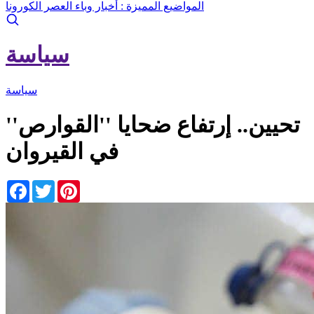
المواضيع المميزة :
أخبار وباء العصر الكورونا
سياسة
سياسة
تحيين.. إرتفاع ضحايا ''القوارص''
في القيروان
Facebook
Twitter
Pinterest