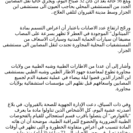
وبلغ 56 حالة بعد ان كان 32 صباح اليوم، ويجري حاليا نقل المصابين
الجدد من المستشفى المحلي بحاجب العيون الى مستشفى ابن
الجزار وسط مدينة القيروان لتلقي العلاج،.
ورجّح ارتفاع عدد الاصابات باعتبار أن اعراض التسمم بمادة
"الميتانول" الموجودة في العطر لا تظهر بسرعة على المصاب
مضيفا ان سيارات الحماية المدنية وسيارات الاسعاف من
المستشفيات المحلية المجاورة تجندت لنقل المصابين الى مستشفى
الجزار.
وأشار إلى أن عددا من الاطارات الطبية وشبه الطبية من ولايات
مجاورة تطوع لمعاضدة جهود الاطار الطبي وشبه الطبي بمستشفى
ابن الجزار الذين قضوا ليلة بيضاء في عملية تصفية الدم لجميع
المصابين واسعافهم قبل نقلهم الى مؤسسات استشفائية بولايات
مجاورة.
وفي ذات السياق، دعت الإدارة الجهوية للصحة بالقيروان، في بلاغ
أصدرته عشية اليوم، كل الأشخاص الذين تناولوا مادة ما يعرف
"بالقوارص" أن يتصلوا بأقرب قسم استعجالي للقيام بالفحوصات
الطبية الضرورية والخضوع للمراقبة الطبية، موضحة أن ان هاته
المادة تتسبب في أعراض متفاوتة الخطورة و التى تظهر في أوقات
مختلفة تصل في بعض الأحيان إلى 72 ساعة (3 أيام) منذ بداية