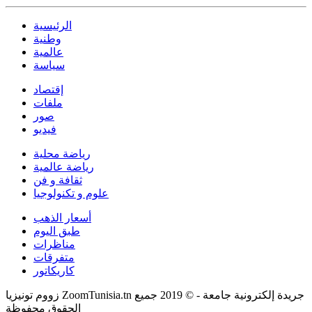
الرئيسية
وطنية
عالمية
سياسة
إقتصاد
ملفات
صور
فيديو
رياضة محلية
رياضة عالمية
ثقافة و فن
علوم و تكنولوجيا
أسعار الذهب
طبق اليوم
مناظرات
متفرقات
كاريكاتور
زووم تونيزيا ZoomTunisia.tn جريدة إلكترونية جامعة - © 2019 جميع
الحقوق محفوظة