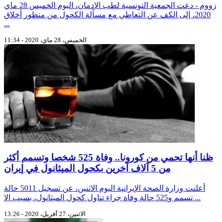
زووم - دعت الجمعية التونسية لطب الإدمان، اليوم الخميس 28 ماي
2020، إلى الكف عن التعاطي مع مسألة الكحول من منظور أخلاق
...
الخميس، 28 ماي، 2020 - 11:34
ظنا أنها تحمي من كورونا.. وفاة 525 شخصا وتسمم أكثر
من 5 آلاف آخرين بكحول الميثانول في إيران
أعلنت وزارة الصحة الإيرانية اليوم الاثنين، عن تسجيل 5011 حالة
تسمم و525 حالة وفاة جراء تناول كحول الميثانول، بسبب الا ...
الاثنين، 27 أفريل، 2020 - 13:26