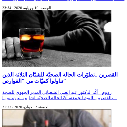
الجمعة، 10 جويلية، 2020 - 23:54
القصرين ..تطوّرات الحالة الصحيّة للشبّان الثلاثة الذين
تناولوا كميّات من "القوارص"
زووم - أكّد الدكتور عبد الغني الشعباني المدير الجهوي للصحة
بالقصرين، اليوم الجمعة، أنّ الحالة الصحيّة لشابين اثنين، من ا ...
الجمعة، 12 جوان، 2020 - 21:23