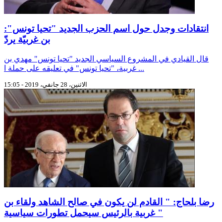
انتقادات وجدل حول اسم الحزب الجديد "تحيا تونس":
بن غربيّة يردّ
قال القيادي في المشروع السياسي الجديد "تحيا تونس" مهدي بن
غربية، "تحيا تونس" في تعليقه على حملة ا ...
الاثنين، 28 جانفي، 2019 - 15:05
رضا بلحاج: " القادم لن يكون في صالح الشاهد ولقاء بن
غربية بالرئيس سيحمل تطورات سياسية "