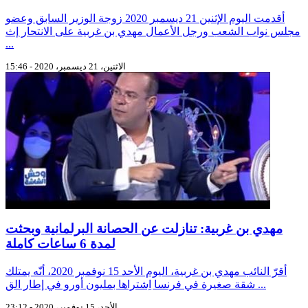
أقدمت اليوم الإثنين 21 ديسمبر 2020 زوجة الوزير السابق وعضو
مجلس نواب الشعب ورجل الأعمال مهدي بن غربية على الانتحار إث
...
الاثنين، 21 ديسمبر، 2020 - 15:46
مهدي بن غربية: تنازلت عن الحصانة البرلمانية وبحثت
لمدة 6 ساعات كاملة
أقرّ النائب مهدي بن غربية، اليوم الأحد 15 نوفمبر 2020، أنّه يمتلك
شقة صغيرة في فرنسا اِشتراها بمليون أورو في إطار الق ...
الأحد، 15 نوفمبر، 2020 - 23:12