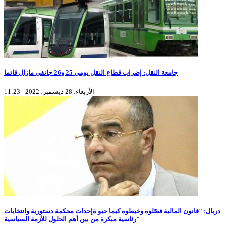
جامعة النقل: إضراب قطاع النقل يومي 25 و26 جانفي مازال قائما
الأربعاء، 28 ديسمبر، 2022 - 11:23
دربال: "قانون المالية فصّلوه وخيطوه كيما حبو ةإحداث محكمة دستورية وانتخابات
رئاسية مبكرة من بين أهم الحلول للأزمة السياسية"