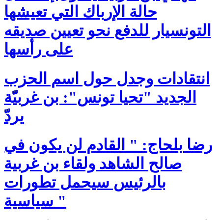
حالة الإرباك التي تعيشها
التونسيار للدفع نحو تعيين صديقه
على رأسها
انتقادات وجدل حول اسم الحزب
الجديد "تحيا تونس": بن غربيّة
يردّ
رضا بلحاج: " القادم لن يكون في
صالح الشاهد ولقاء بن غربية
بالرئيس سيحمل تطورات
سياسية "