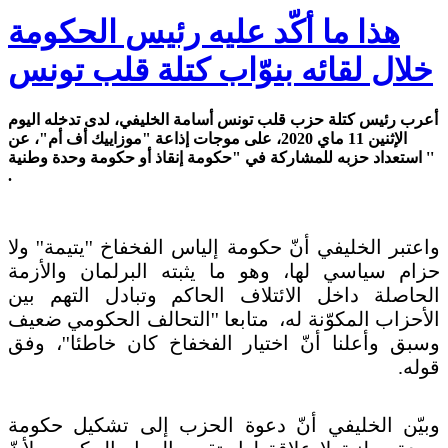
هذا ما أكّد عليه رئيس الحكومة
خلال لقائه بنوّاب كتلة قلب تونس
أعرب رئيس كتلة حزب قلب تونس أسامة الخليفي، لدى تدخله اليوم
الإثنين 11 ماي 2020، على موجات إذاعة "موزاييك أف أم"، عن
استعداد حزبه للمشاركة في "حكومة إنقاذ أو حكومة وحدة وطنية ''
.
واعتبر الخليفي أنّ حكومة إلياس الفخفاخ ''يتيمة'' ولا
حزام سياسي لها، وهو ما يثبته البرلمان والأزمة
الحاصلة داخل الائتلاف الحاكم وتبادل التهم بين
الأحزاب المكوّنة له، متابعا ''التحالف الحكومي ضعيف
وسبق وأعلنا أنّ اختيار الفخفاخ كان خاطئا''، وفق
قوله.
وبيّن الخليفي أنّ دعوة الحزب إلى تشكيل حكومة