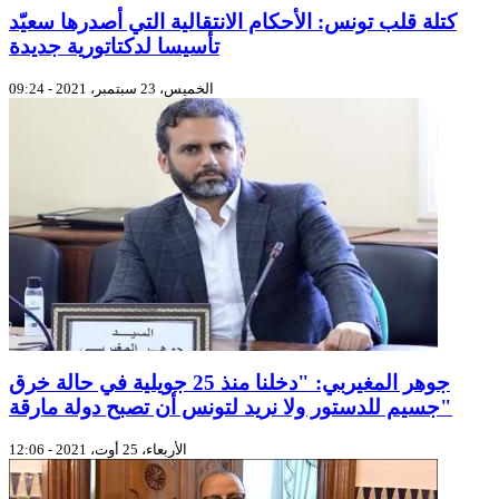
كتلة قلب تونس: الأحكام الانتقالية التي أصدرها سعيّد
تأسيسا لدكتاتورية جديدة
الخميس، 23 سبتمبر، 2021 - 09:24
جوهر المغيربي: "دخلنا منذ 25 جويلية في حالة خرق
جسيم للدستور ولا نريد لتونس أن تصبح دولة مارقة"
الأربعاء، 25 أوت، 2021 - 12:06