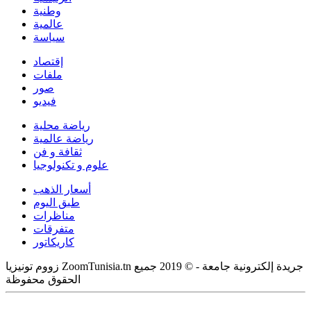
وطنية
عالمية
سياسة
إقتصاد
ملفات
صور
فيديو
رياضة محلية
رياضة عالمية
ثقافة و فن
علوم و تكنولوجيا
أسعار الذهب
طبق اليوم
مناظرات
متفرقات
كاريكاتور
زووم تونيزيا ZoomTunisia.tn جريدة إلكترونية جامعة - © 2019 جميع
الحقوق محفوظة