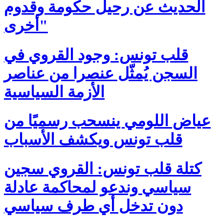
الحديث عن رحيل حكومة وقدوم
أخرى"
قلب تونس: وجود القروي في
السجن يُمثّل عنصرا من عناصر
الأزمة السياسية
عياض اللومي ينسحب رسميًا من
قلب تونس ويكشف الأسباب
كتلة قلب تونس: القروي سجين
سياسي وندعو لمحاكمة عادلة
دون تدخل أي طرف سياسي