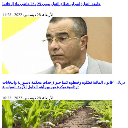
جامعة النقل: إضراب قطاع النقل يومي 25 و26 جانفي مازال قائما
الأربعاء، 28 ديسمبر، 2022 - 11:23
دربال: "قانون المالية فصّلوه وخيطوه كيما حبو ةإحداث محكمة دستورية وانتخابات
رئاسية مبكرة من بين أهم الحلول للأزمة السياسية"
الأربعاء، 28 ديسمبر، 2022 - 10:23