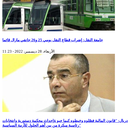
جامعة النقل: إضراب قطاع النقل يومي 25 و26 جانفي مازال قائما
الأربعاء، 28 ديسمبر، 2022 - 11:23
دربال: "قانون المالية فصّلوه وخيطوه كيما حبو ةإحداث محكمة دستورية وانتخابات
رئاسية مبكرة من بين أهم الحلول للأزمة السياسية"