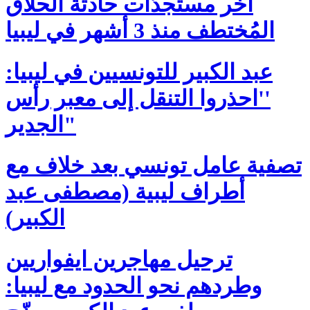
آخر مستجدّات حادثة الحلاق
المُختطف منذ 3 أشهر في ليبيا
عبد الكبير للتونسيين في ليبيا:
''احذروا التنقل إلى معبر رأس
الجدير"
تصفية عامل تونسي بعد خلاف مع
أطراف ليبية (مصطفى عبد
الكبير)
ترحيل مهاجرين ايفواريين
وطردهم نحو الحدود مع ليبيا: