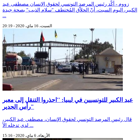
زووم - أكّد رئيس المرصد التونسي لحقوق الإنسان مصطفى عبد
الكبير، اليوم السبت، أنّ الحلاّق المُختطف "سلام الذيب" بصحة جيدة
...
السبت، 16 ماي، 2020 - 20:19
عبد الكبير للتونسيين في ليبيا: ''احذروا التنقل إلى معبر
رأس الجدير"
قال رئيس المرصد التونسي لحقوق الإنسان، مصطفى عبد الكبير،
لدى تدخله الأ ...
الأربعاء، 6 ماي، 2020 - 15:16