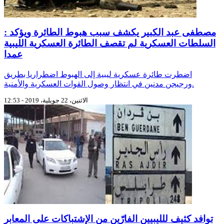
مصطفى عبد الكبير يكشف سبب هبوط الطائرة ويؤكد :
السلطات العسكرية لم تقصف الطائرة العسكرية الليبية
عمدا
اضطرت طائرة عسكرية ليبية إلى الهبوط اضطراريا بطريق
ورجيجن مدنين في انتظار وصول القوات العسكرية والأمنية.
الاثنين، 22 جويلية، 2019 - 12:53
توافد كثيف للليبيين الفارّين من الإشتباكات على المعابر