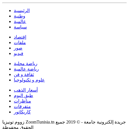
الرئيسية
وطنية
عالمية
سياسة
إقتصاد
ملفات
صور
فيديو
رياضة محلية
رياضة عالمية
ثقافة و فن
علوم و تكنولوجيا
أسعار الذهب
طبق اليوم
مناظرات
متفرقات
كاريكاتور
زووم تونيزيا ZoomTunisia.tn جريدة إلكترونية جامعة - © 2019 جميع
الحقوق محفوظة