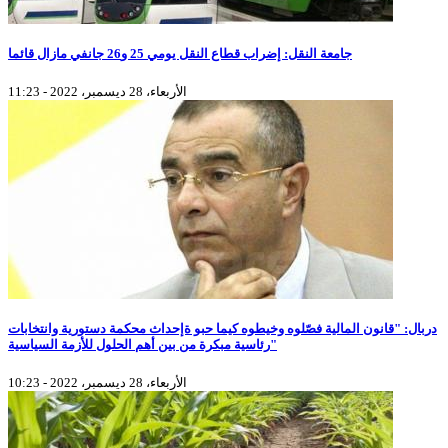
جامعة النقل: إضراب قطاع النقل يومي 25 و26 جانفي مازال قائما
الأربعاء، 28 ديسمبر، 2022 - 11:23
دربال: "قانون المالية فصّلوه وخيطوه كيما حبو ةإحداث محكمة دستورية وانتخابات
رئاسية مبكرة من بين أهم الحلول للأزمة السياسية"
الأربعاء، 28 ديسمبر، 2022 - 10:23