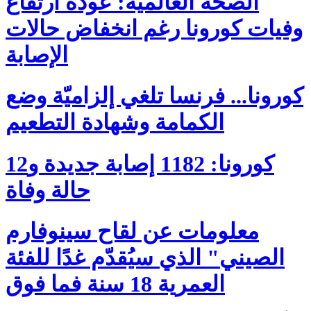
الصحة العالمية: عودة ارتفاع
وفيات كورونا رغم انخفاض حالات
الإصابة
كورونا... فرنسا تلغي إلزاميّة وضع
الكمامة وشهادة التطعيم
كورونا: 1182 إصابة جديدة و12
حالة وفاة
معلومات عن لقاح سينوفارم
الصيني" الذي سيُقدّم غدًا للفئة
العمرية 18 سنة فما فوق