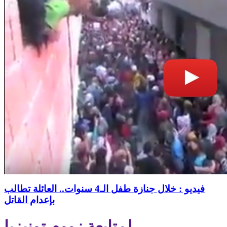
فيديو : خلال جنازة طفل الـ4 سنوات.. العائلة تطالب
بإعدام القاتل
لمتابعة زووم تونيزيا