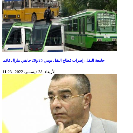
جامعة النقل: إضراب قطاع النقل يومي 25 و26 جانفي مازال قائما
الأربعاء، 28 ديسمبر، 2022 - 11:23