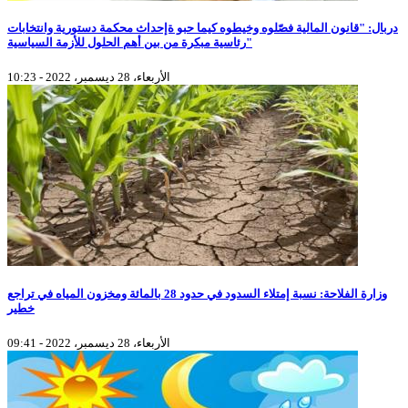
دربال: "قانون المالية فصّلوه وخيطوه كيما حبو ةإحداث محكمة دستورية وانتخابات
رئاسية مبكرة من بين أهم الحلول للأزمة السياسية"
الأربعاء، 28 ديسمبر، 2022 - 10:23
وزارة الفلاحة: نسبة إمتلاء السدود في حدود 28 بالمائة ومخزون المياه في تراجع
خطير
الأربعاء، 28 ديسمبر، 2022 - 09:41