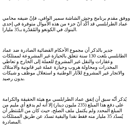
ووفق مقدم برنامج وحش الشاشة سمير الوافي، فإنّ ضيفه محامي
عماد الطرابلسي قد أكّد أنّ جزء من هذه الأموال متوفرة في إحدى
البنوك في الكونغو والمُقدّرة بـ35 مليارا.
جدير بالذكر أن مجموع الأحكام القضائية الصادرة ضد عماد
الطابلسي بلغت 130 سنة تتعلق بالحيازة غير المشروعة لممتلكات
وعقارات والنقل غير المشروع للعملة إلى الخارج و تعاطي
المخدرات ومحاولة هروب وحيازة عملة غير قانونية والامتلاك
والاتجار غير المشروع للآثار الوطنية و استغلال موظف و شيكات
بدون رصيد.
يُذكر أنّه سبق أن اِتفق عماد الطرابلسي مع هيئة الحقيقة والكرامة
على دفع هذا المبلغ (235 مليون دينار) إلا أنه لم يدفع أي مليم من
المبلغ المحدد ولم يكتمل ملف الصلح، حيث كان من المُنتظر أن
يُسدّد 35 مليار منه فقط نقدا والبقية تسدّد عن طريق الممتلكات
المصادرة.