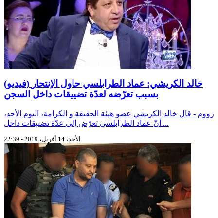
(فيديو) خالد الكريشي: عماد الطرابلسي حاول الاِنتحار
بسبب تعرّضه لعدّة تضييقات داخل السجن
زووم - قال خالد الكريشي عضو هيئة الحقيقة و الكرامة، اليوم الأحد،
أنّ عماد الطرابلسي تعرّض إلى عدّة تضييقات داخل ...
الأحد، 14 أفريل، 2019 - 22:39