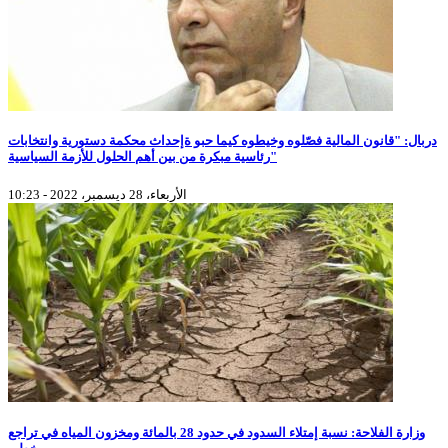
دربال: "قانون المالية فصّلوه وخيطوه كيما حبو ةإحداث محكمة دستورية وانتخابات
رئاسية مبكرة من بين أهم الحلول للأزمة السياسية"
الأربعاء، 28 ديسمبر، 2022 - 10:23
وزارة الفلاحة: نسبة إمتلاء السدود في حدود 28 بالمائة ومخزون المياه في تراجع