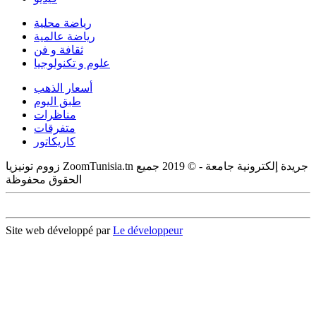
رياضة محلية
رياضة عالمية
ثقافة و فن
علوم و تكنولوجيا
أسعار الذهب
طبق اليوم
مناظرات
متفرقات
كاريكاتور
زووم تونيزيا ZoomTunisia.tn جريدة إلكترونية جامعة - © 2019 جميع
الحقوق محفوظة
Site web développé par
Le développeur