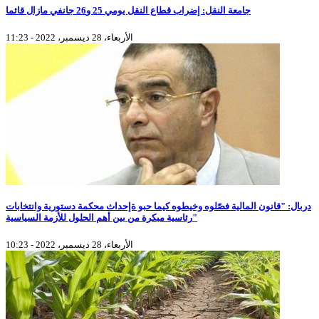
جامعة النقل: إضراب قطاع النقل يومي 25 و26 جانفي مازال قائما
الأربعاء، 28 ديسمبر، 2022 - 11:23
دربال: "قانون المالية فصّلوه وخيطوه كيما حبو ةإحداث محكمة دستورية وانتخابات
رئاسية مبكرة من بين أهم الحلول للأزمة السياسية"
الأربعاء، 28 ديسمبر، 2022 - 10:23