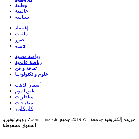
وطنية
عالمية
سياسة
إقتصاد
ملفات
صور
فيديو
رياضة محلية
رياضة عالمية
ثقافة و فن
علوم و تكنولوجيا
أسعار الذهب
طبق اليوم
مناظرات
متفرقات
كاريكاتور
زووم تونيزيا ZoomTunisia.tn جريدة إلكترونية جامعة - © 2019 جميع
الحقوق محفوظة