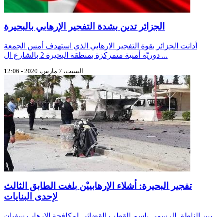
الجزائر تدين بشدة التفجير الإرهابي بالبحيرة
أدانت الجزائر بقوة التفجير الارهابي الذي استهدف أمس الجمعة
دوريّة أمنية متمركزة بمنطقة البحيرة 2 بالشارع ال ...
السبت، 7 مارس، 2020 - 12:06
تفجير البحيرة: أشلاء الإرهابييْن بلغت الطابق الثالث
لإحدى البنايات
بين الناطق الرسمي باسم القطب القضائي لمكافحة الإرهاب سفيان