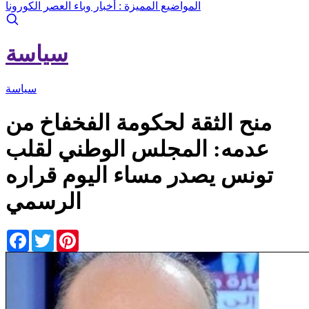
المواضيع المميزة :
أخبار وباء العصر الكورونا
سياسة
سياسة
منح الثقة لحكومة الفخفاخ من
عدمه: المجلس الوطني لقلب
تونس يصدر مساء اليوم قراره
الرسمي
Facebook
Twitter
Pinterest