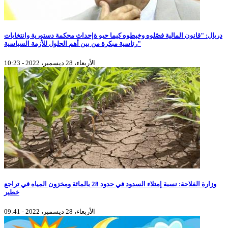
دربال: "قانون المالية فصّلوه وخيطوه كيما حبو ةإحداث محكمة دستورية وانتخابات
رئاسية مبكرة من بين أهم الحلول للأزمة السياسية"
الأربعاء، 28 ديسمبر، 2022 - 10:23
وزارة الفلاحة: نسبة إمتلاء السدود في حدود 28 بالمائة ومخزون المياه في تراجع
خطير
الأربعاء، 28 ديسمبر، 2022 - 09:41