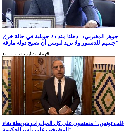
جوهر المغيربي: "دخلنا منذ 25 جويلية في حالة خرق
جسيم للدستور ولا نريد لتونس أن تصبح دولة مارقة"
الأربعاء، 25 أوت، 2021 - 12:06
قلب تونس: "منفتحون على كل المبادرات شريطة بقاء
المشيشي على رأس الحكومة"