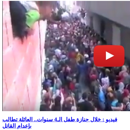
فيديو : خلال جنازة طفل الـ4 سنوات.. العائلة تطالب
بإعدام القاتل