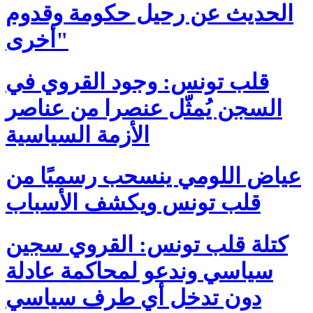
الحديث عن رحيل حكومة وقدوم
أخرى"
قلب تونس: وجود القروي في
السجن يُمثّل عنصرا من عناصر
الأزمة السياسية
عياض اللومي ينسحب رسميًا من
قلب تونس ويكشف الأسباب
كتلة قلب تونس: القروي سجين
سياسي وندعو لمحاكمة عادلة
دون تدخل أي طرف سياسي