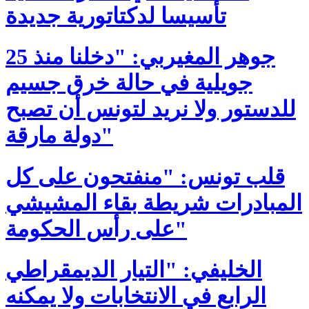
تأسيسا لدكتاتورية جديدة
جوهر المغيربي: "دخلنا منذ 25
جويلية في حالة خرق جسيم
للدستور ولا نريد لتونس أن تصبح
دولة مارقة"
قلب تونس: "منفتحون على كل
المبادرات شريطة بقاء المشيشي
على رأس الحكومة"
الخليفي: "التيار الديمقراطي
الرابع في الانتخابات ولا يمكنه